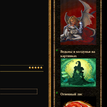
Ведьмы и колдуньи на
картинках
Огненный лис