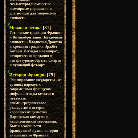
скульптуры,знаменитые
ювелирные украшения и
другие идеи для творческой
личности
[31]
Мрачная готика
Готические традиции Франции
и Великобритании. Загадочные
личности - Владислав Дракула
и кровавая графиня Эржбет
Батори. Легенды о вампирах,
исторические предания и
литературные образы. Смерть
и пугающий фотоарт.
[79]
История Франции
Формирование государства - от
древних народов к
современным французам:
мифы и легенды кельтов и
галльских
племен,средневековое
рыцарство и история
королевских династий,
Парижская коммуна и
наполеоновские завоевания.
Быт и особенности
французской кухни, история
виноделия во Франции.