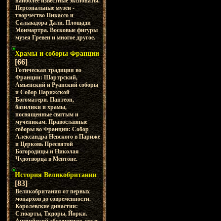
наиболее известные экспонаты.
Персональные музеи -
творчество Пикассо и
Сальвадора Дали. Площади
Монмартра. Восковые фигуры
музея Гревен и многое другое.
Храмы и соборы Франции
[66]
Готическая традиция во
Франции: Шартрский,
Амьенский и Руанский соборы
и Собор Парижской
Богоматери. Пантеон,
базилики и храмы,
посвященные святым и
мученикам. Православные
соборы во Франции: Собор
Александра Невского в Париже
и Церковь Пресвятой
Богородицы и Николая
Чудотворца в Ментоне.
История Великобритании
[83]
Великобритания от первых
монархов до современности.
Королевские династии:
Стюарты, Тюдоры, Йорки.