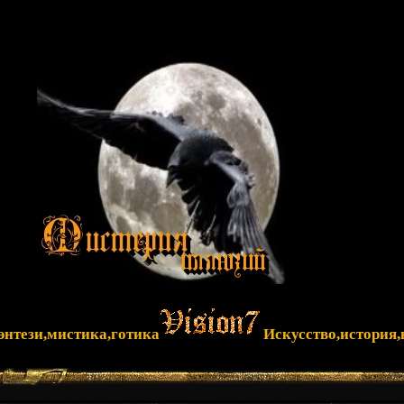
фэнтези,мистика,готика
Искусство,история,