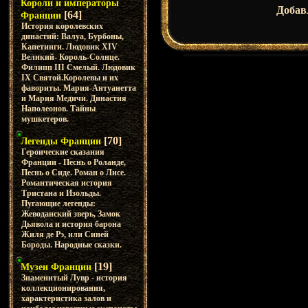
Короли и императоры
Добав
[64]
Франции
История королевских
династий: Валуа, Бурбоны,
Капетинги. Людовик XIV
Великий- Король-Солнце.
Филипп III Смелый. Людовик
IX Святой.Королевы и их
фавориты. Мария-Антуанетта
и Мария Медичи. Династия
Наполеонов. Тайны
мушкетеров.
[70]
Легенды Франции
Героические сказания
Франции - Песнь о Роланде,
Песнь о Сиде. Роман о Лисе.
Романтическая история
Тристана и Изольды.
Пугающие легенды:
Жеводанский зверь, Замок
Дьявола и история барона
Жиля де Рэ, или Синей
Бороды. Народные сказки.
[19]
Музеи Франции
Знаменитый Лувр - история
коллекционирования,
характеристика залов и