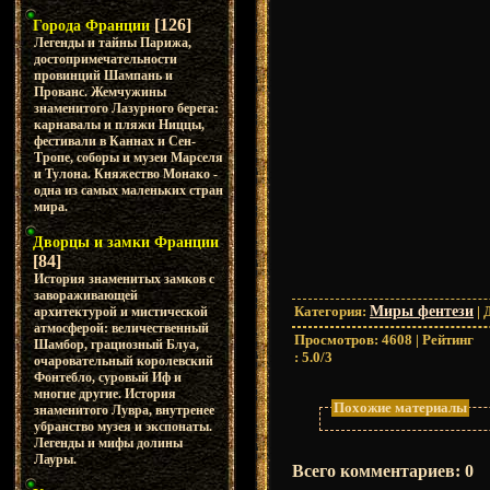
[126]
Города Франции
Легенды и тайны Парижа,
достопримечательности
провинций Шампань и
Прованс. Жемчужины
знаменитого Лазурного берега:
карнавалы и пляжи Ниццы,
фестивали в Каннах и Сен-
Тропе, соборы и музеи Марселя
и Тулона. Княжество Монако -
одна из самых маленьких стран
мира.
Дворцы и замки Франции
[84]
История знаменитых замков с
завораживающей
Категория
:
Миры фентези
|
архитектурой и мистической
атмосферой: величественный
Просмотров
:
4608
|
Рейтинг
Шамбор, грациозный Блуа,
:
5.0
/
3
очаровательный королевский
Фонтебло, суровый Иф и
многие другие. История
Похожие материалы
знаменитого Лувра, внутренее
убранство музея и экспонаты.
Легенды и мифы долины
Лауры.
Всего комментариев
:
0