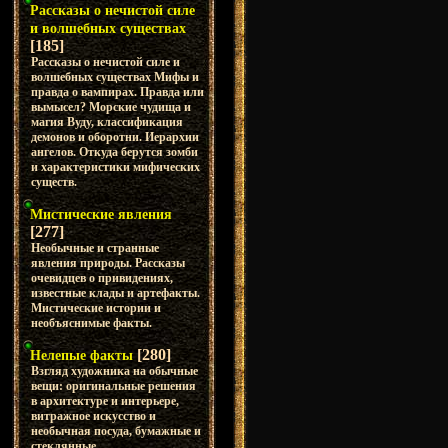
Рассказы о нечистой силе
и волшебных существах
[185]
Рассказы о нечистой силе и
волшебных существах Мифы и
правда о вампирах. Правда или
вымысел? Морские чудища и
магия Вуду, классификация
демонов и оборотни. Иерархии
ангелов. Откуда берутся зомби
и характеристики мифических
существ.
Мистические явления
[277]
Необычные и странные
явления природы. Рассказы
очевидцев о привидениях,
известные клады и артефакты.
Мистические истории и
необъяснимые факты.
[280]
Нелепые факты
Взгляд художника на обычные
вещи: оригинальные решения
в архитектуре и интерьере,
витражное искусство и
необычная посуда, бумажные и
стеклянные