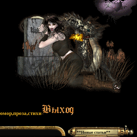
юмор,проза,стихи
**Новые статьи**