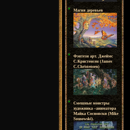
Магия деревьев
Фэнтези арт. Джеймс
С.Кристенсен (James
C.Christensen)
Смешные монстры
художника –аниматора
Майка Сосновски (Mike
Sosnowski).