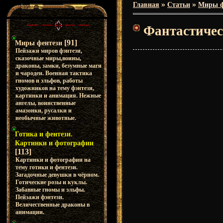
»
»
Главная
Статьи
Миры ф
Фантастичес
[91]
Миры фентези
Пейзажи миров фэнтези,
сказочные миры,воины,
драконы, замки, безумные маги
и чародеи. Военная тактика
гномов и эльфов, работы
художников на тему фэнтези,
картинки и анимация. Нежные
ангелы, воинственные
амазонки, русалки и
необычные животные.
Готика и фентези.
Картинки и фотографии
[113]
Картинки и фотографии на
тему готики и фентези.
Загадочные девушки в чёрном.
Готические розы и куклы.
Забавные гномы и эльфы.
Пейзажи фэнтези.
Величественные драконы в
анимации.