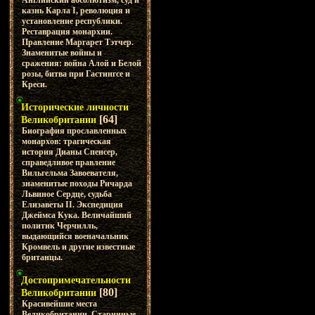
Английский абсолютизм, суд и
казнь Карла I, революция и
установление республики.
Реставрация монархии.
Правление Маргарет Тэтчер.
Знаменитые войны и
сражения: война Алой и Белой
розы, битва при Гастингсе и
Креси.
Исторические личности
[64]
Великобритании
Биография прославленных
монархов: трагическая
история Дианы Спенсер,
справедливое правление
Вильгельма Завоевателя,
знаменитые походы Ричарда
Львиное Сердце, судьба
Елизаветы II. Экспедиция
Джеймса Кука. Величайший
политик Черчилль,
выдающийся военачальник
Кромвель и другие известные
британцы.
Достопримечательности
[80]
Великобритании
Красивейшие места
Великобритании. Старинные