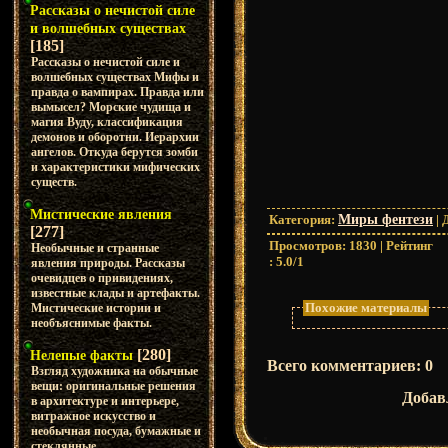
Рассказы о нечистой силе
и волшебных существах
[185]
Рассказы о нечистой силе и
волшебных существах Мифы и
правда о вампирах. Правда или
вымысел? Морские чудища и
магия Вуду, классификация
демонов и оборотни. Иерархии
ангелов. Откуда берутся зомби
и характеристики мифических
существ.
Мистические явления
Категория
:
Миры фентези
|
[277]
Просмотров
:
1830
|
Рейтинг
Необычные и странные
:
5.0
/
1
явления природы. Рассказы
очевидцев о привидениях,
известные клады и артефакты.
Похожие материалы
Мистические истории и
необъяснимые факты.
[280]
Нелепые факты
Всего комментариев
:
0
Взгляд художника на обычные
вещи: оригинальные решения
Добав
в архитектуре и интерьере,
витражное искусство и
необычная посуда, бумажные и
стеклянные