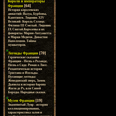
Короли и императоры
[64]
Франции
История королевских
династий: Валуа, Бурбоны,
Капетинги. Людовик XIV
Великий- Король-Солнце.
Филипп III Смелый. Людовик
IX Святой.Королевы и их
фавориты. Мария-Антуанетта
и Мария Медичи. Династия
Наполеонов. Тайны
мушкетеров.
[70]
Легенды Франции
Героические сказания
Франции - Песнь о Роланде,
Песнь о Сиде. Роман о Лисе.
Романтическая история
Тристана и Изольды.
Пугающие легенды:
Жеводанский зверь, Замок
Дьявола и история барона
Жиля де Рэ, или Синей
Бороды. Народные сказки.
[19]
Музеи Франции
Знаменитый Лувр - история
коллекционирования,
характеристика залов и