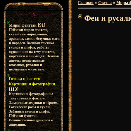
»
»
Главная
Статьи
Миры ф
Феи и русал
[91]
Миры фентези
Пейзажи миров фэнтези,
сказочные миры,воины,
драконы, замки, безумные маги
и чародеи. Военная тактика
гномов и эльфов, работы
художников на тему фэнтези,
картинки и анимация. Нежные
ангелы, воинственные
амазонки, русалки и
необычные животные.
Готика и фентези.
Картинки и фотографии
[113]
Картинки и фотографии на
тему готики и фентези.
Загадочные девушки в чёрном.
Готические розы и куклы.
Забавные гномы и эльфы.
Пейзажи фэнтези.
Величественные драконы в
анимации.