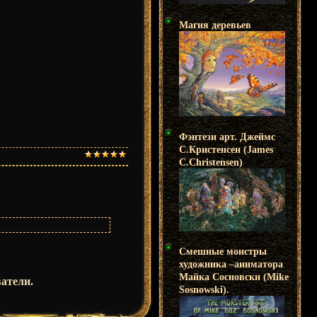
Магия деревьев
Фэнтези арт. Джеймс
С.Кристенсен (James
C.Christensen)
Смешные монстры
художника –аниматора
Майка Сосновски (Mike
атели.
Sosnowski).