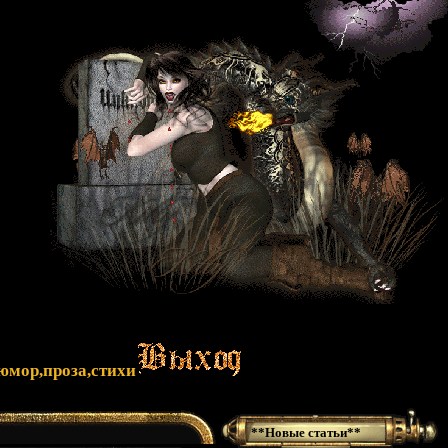
юмор,проза,стихи
**Новые статьи**