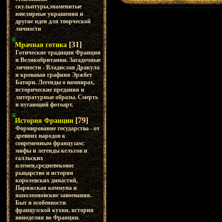
скульптуры,знаменитые
ювелирные украшения и
другие идеи для творческой
личности
[31]
Мрачная готика
Готические традиции Франции
и Великобритании. Загадочные
личности - Владислав Дракула
и кровавая графиня Эржбет
Батори. Легенды о вампирах,
исторические предания и
литературные образы. Смерть
и пугающий фотоарт.
[79]
История Франции
Формирование государства - от
древних народов к
современным французам:
мифы и легенды кельтов и
галльских
племен,средневековое
рыцарство и история
королевских династий,
Парижская коммуна и
наполеоновские завоевания.
Быт и особенности
французской кухни, история
виноделия во Франции.