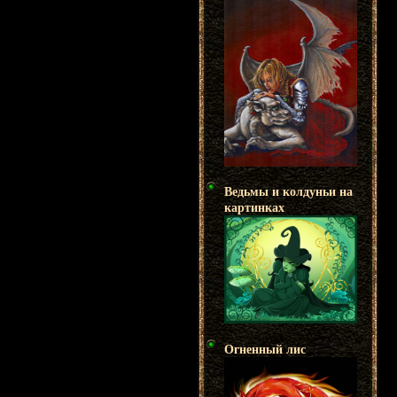
Ведьмы и колдуньи на
картинках
Огненный лис