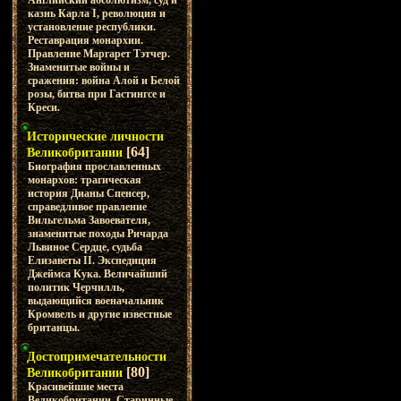
Английский абсолютизм, суд и
казнь Карла I, революция и
установление республики.
Реставрация монархии.
Правление Маргарет Тэтчер.
Знаменитые войны и
сражения: война Алой и Белой
розы, битва при Гастингсе и
Креси.
Исторические личности
[64]
Великобритании
Биография прославленных
монархов: трагическая
история Дианы Спенсер,
справедливое правление
Вильгельма Завоевателя,
знаменитые походы Ричарда
Львиное Сердце, судьба
Елизаветы II. Экспедиция
Джеймса Кука. Величайший
политик Черчилль,
выдающийся военачальник
Кромвель и другие известные
британцы.
Достопримечательности
[80]
Великобритании
Красивейшие места
Великобритании. Старинные