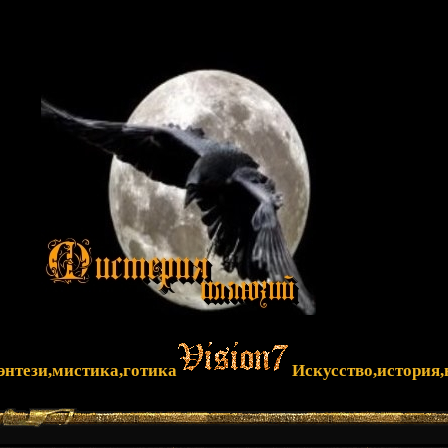
фэнтези,мистика,готика
Искусство,история,