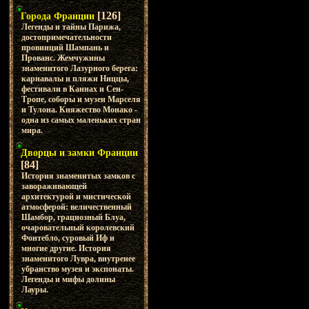
[126]
Города Франции
Легенды и тайны Парижа,
достопримечательности
провинций Шампань и
Прованс. Жемчужины
знаменитого Лазурного берега:
карнавалы и пляжи Ниццы,
фестивали в Каннах и Сен-
Тропе, соборы и музеи Марселя
и Тулона. Княжество Монако -
одна из самых маленьких стран
мира.
Дворцы и замки Франции
[84]
История знаменитых замков с
завораживающей
архитектурой и мистической
атмосферой: величественный
Шамбор, грациозный Блуа,
очаровательный королевский
Фонтебло, суровый Иф и
многие другие. История
знаменитого Лувра, внутренее
убранство музея и экспонаты.
Легенды и мифы долины
Лауры.