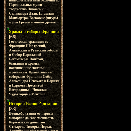
наиболее известные экспонаты.
Персональные музеи -
творчество Пикассо и
Сальвадора Дали. Площади
Монмартра. Восковые фигуры
музея Гревен и многое другое.
Храмы и соборы Франции
[66]
Готическая традиция во
Франции: Шартрский,
Амьенский и Руанский соборы
и Собор Парижской
Богоматери. Пантеон,
базилики и храмы,
посвященные святым и
мученикам. Православные
соборы во Франции: Собор
Александра Невского в Париже
и Церковь Пресвятой
Богородицы и Николая
Чудотворца в Ментоне.
История Великобритании
[83]
Великобритания от первых
монархов до современности.
Королевские династии:
Стюарты, Тюдоры, Йорки.