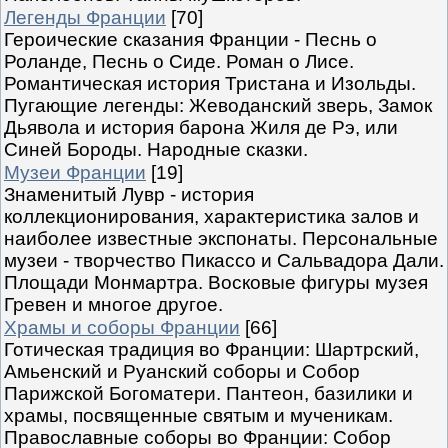
Легенды Франции
[70]
Героические сказания Франции - Песнь о
Роланде, Песнь о Сиде. Роман о Лисе.
Романтическая история Тристана и Изольды.
Пугающие легенды: Жеводанский зверь, Замок
Дьявола и история барона Жиля де Рэ, или
Синей Бороды. Народные сказки.
Музеи Франции
[19]
Знаменитый Лувр - история
коллекционирования, характеристика залов и
наиболее известные экспонаты. Персональные
музеи - творчество Пикассо и Сальвадора Дали.
Площади Монмартра. Восковые фигуры музея
Гревен и многое другое.
Храмы и соборы Франции
[66]
Готическая традиция во Франции: Шартрский,
Амьенский и Руанский соборы и Собор
Парижской Богоматери. Пантеон, базилики и
храмы, посвященные святым и мученикам.
Православные соборы во Франции: Собор