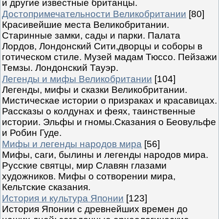
и другие известные британцы.
Достопримечательности Великобритании
[80]
Красивейшие места Великобритании.
Старинные замки, сады и парки. Палата
Лордов, Лондонский Сити,дворцы и соборы в
готическом стиле. Музей мадам Тюссо. Пейзажи
Темзы. Лондонский Тауэр.
Легенды и мифы Великобритании
[104]
Легенды, мифы и сказки Великобритании.
Мистическае истории о призраках и красавицах.
Рассказы о колдунах и феях, таинственные
истории. Эльфы и гномы.Сказания о Беовульфе
и Робин Гуде.
Мифы и легенды народов мира
[56]
Мифы, саги, былины и легенды народов мира.
Русские святцы, мир Славян глазами
художников. Мифы о сотворении мира,
Кельтские сказания.
История и культура Японии
[123]
История Японии с древнейших времен до