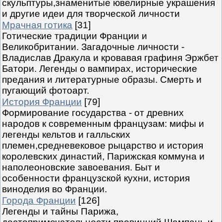
скульптуры,знаменитые ювелирные украшения
и другие идеи для творческой личности
Мрачная готика
[31]
Готические традиции Франции и
Великобритании. Загадочные личности -
Владислав Дракула и кровавая графиня Эржбет
Батори. Легенды о вампирах, исторические
предания и литературные образы. Смерть и
пугающий фотоарт.
История Франции
[79]
Формирование государства - от древних
народов к современным французам: мифы и
легенды кельтов и галльских
племен,средневековое рыцарство и история
королевских династий, Парижская коммуна и
наполеоновские завоевания. Быт и
особенности французской кухни, история
виноделия во Франции.
Города Франции
[126]
Легенды и тайны Парижа,