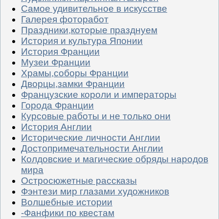
Самое удивительное в искусстве
Галерея фоторабот
Праздники,которые празднуем
История и культура Японии
История Франции
Музеи Франции
Храмы,соборы Франции
Дворцы,замки Франции
Французские короли и императоры
Города Франции
Курсовые работы и не только они
История Англии
Исторические личности Англии
Достопримечательности Англии
Колдовские и магические обряды народов
мира
Остросюжетные рассказы
Фэнтези мир глазами художников
Волшебные истории
-Фанфики по квестам