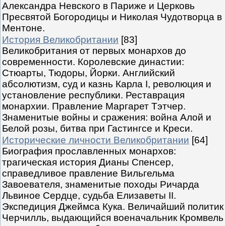
Александра Невского в Париже и Церковь
Пресвятой Богородицы и Николая Чудотворца в
Ментоне.
История Великобритании
[83]
Великобритания от первых монархов до
современности. Королевские династии:
Стюарты, Тюдоры, Йорки. Английский
абсолютизм, суд и казнь Карла I, революция и
установление республики. Реставрация
монархии. Правление Маргарет Тэтчер.
Знаменитые войны и сражения: война Алой и
Белой розы, битва при Гастингсе и Креси.
Исторические личности Великобритании
[64]
Биография прославленных монархов:
трагическая история Дианы Спенсер,
справедливое правление Вильгельма
Завоевателя, знаменитые походы Ричарда
Львиное Сердце, судьба Елизаветы II.
Экспедиция Джеймса Кука. Величайший политик
Черчилль, выдающийся военачальник Кромвель