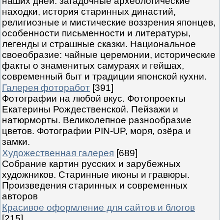
наших дней: загадочные археологические
находки, история старинных династий,
религиозные и мистические воззрения японцев,
особенности письменности и литературы,
легенды и страшные сказки. Национальное
своеобразие: чайные церемонии, исторические
факты о знаменитых самураях и гейшах,
современный быт и традиции японской кухни.
Галерея фоторабот
[391]
Фотографии на любой вкус. Фотопроекты
Екатерины Рождественской. Пейзажи и
натюрморты. Великолепное разнообразие
цветов. Фотографии PIN-UP, моря, озёра и
замки.
Художественная галерея
[689]
Собрание картин русских и зарубежных
художников. Старинные иконы и гравюры.
Произведения старинных и современных
авторов
Красивое оформление для сайтов и блогов
[215]