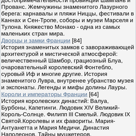
достопримечательности провинций Шампань и
Прованс. Жемчужины знаменитого Лазурного
берега: карнавалы и пляжи Ниццы, фестивали в
Каннах и Сен-Тропе, соборы и музеи Марселя и
Тулона. Княжество Монако - одна из самых
маленьких стран мира.
Дворцы и замки Франции
[84]
История знаменитых замков с завораживающей
архитектурой и мистической атмосферой:
величественный Шамбор, грациозный Блуа,
очаровательный королевский Фонтебло,
суровый Иф и многие другие. История
знаменитого Лувра, внутренее убранство музея
и экспонаты. Легенды и мифы долины Лауры.
Короли и императоры Франции
[64]
История королевских династий: Валуа,
Бурбоны, Капетинги. Людовик XIV Великий-
Король-Солнце. Филипп III Смелый. Людовик IX
Святой.Королевы и их фавориты. Мария-
Антуанетта и Мария Медичи. Династия
Наполеонов. Тайны мушкетеров.