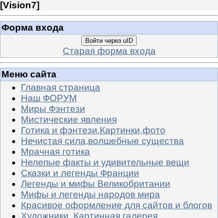
[
Vision7
]
Форма входа
Войти через uID
Старая форма входа
Меню сайта
Главная страница
Наш ФОРУМ
Миры Фэнтези
Мистические явления
Готика и фэнтези.Картинки,фото
Нечистая сила,волшебные существа
Мрачная готика
Нелепые факты и удивительные вещи
Сказки и легенды Франции
Легенды и мифы Великобритании
Мифы и легенды народов мира
Красивое оформление для сайтов и блогов
Художники. Картинная галерея