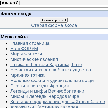
[
Vision7
]
Форма входа
Войти через uID
Старая форма входа
Меню сайта
Главная страница
Наш ФОРУМ
Миры Фэнтези
Мистические явления
Готика и фэнтези.Картинки,фото
Нечистая сила,волшебные существа
Мрачная готика
Нелепые факты и удивительные вещи
Сказки и легенды Франции
Легенды и мифы Великобритании
Мифы и легенды народов мира
Красивое оформление для сайтов и блогов
Художники. Картинная галерея