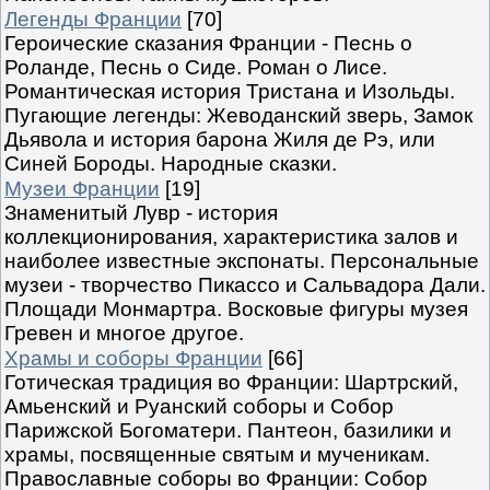
Легенды Франции
[70]
Героические сказания Франции - Песнь о
Роланде, Песнь о Сиде. Роман о Лисе.
Романтическая история Тристана и Изольды.
Пугающие легенды: Жеводанский зверь, Замок
Дьявола и история барона Жиля де Рэ, или
Синей Бороды. Народные сказки.
Музеи Франции
[19]
Знаменитый Лувр - история
коллекционирования, характеристика залов и
наиболее известные экспонаты. Персональные
музеи - творчество Пикассо и Сальвадора Дали.
Площади Монмартра. Восковые фигуры музея
Гревен и многое другое.
Храмы и соборы Франции
[66]
Готическая традиция во Франции: Шартрский,
Амьенский и Руанский соборы и Собор
Парижской Богоматери. Пантеон, базилики и
храмы, посвященные святым и мученикам.
Православные соборы во Франции: Собор