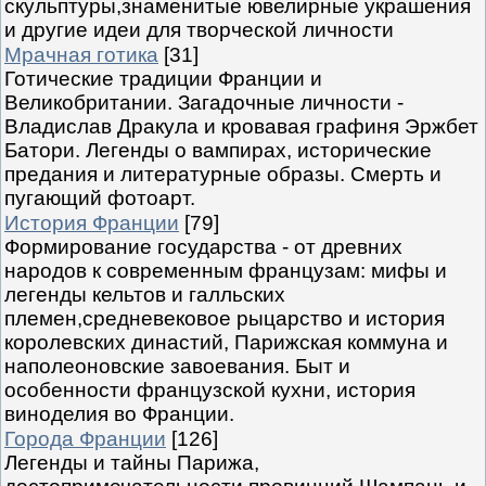
скульптуры,знаменитые ювелирные украшения
и другие идеи для творческой личности
Мрачная готика
[31]
Готические традиции Франции и
Великобритании. Загадочные личности -
Владислав Дракула и кровавая графиня Эржбет
Батори. Легенды о вампирах, исторические
предания и литературные образы. Смерть и
пугающий фотоарт.
История Франции
[79]
Формирование государства - от древних
народов к современным французам: мифы и
легенды кельтов и галльских
племен,средневековое рыцарство и история
королевских династий, Парижская коммуна и
наполеоновские завоевания. Быт и
особенности французской кухни, история
виноделия во Франции.
Города Франции
[126]
Легенды и тайны Парижа,