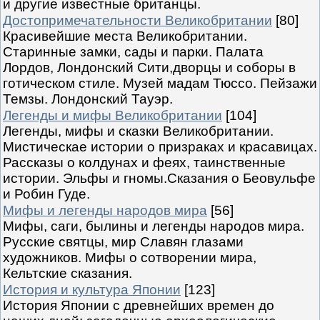
и другие известные британцы.
Достопримечательности Великобритании
[80]
Красивейшие места Великобритании.
Старинные замки, сады и парки. Палата
Лордов, Лондонский Сити,дворцы и соборы в
готическом стиле. Музей мадам Тюссо. Пейзажи
Темзы. Лондонский Тауэр.
Легенды и мифы Великобритании
[104]
Легенды, мифы и сказки Великобритании.
Мистическае истории о призраках и красавицах.
Рассказы о колдунах и феях, таинственные
истории. Эльфы и гномы.Сказания о Беовульфе
и Робин Гуде.
Мифы и легенды народов мира
[56]
Мифы, саги, былины и легенды народов мира.
Русские святцы, мир Славян глазами
художников. Мифы о сотворении мира,
Кельтские сказания.
История и культура Японии
[123]
История Японии с древнейших времен до