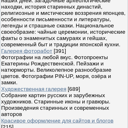
наших дней: загадочные археологические
находки, история старинных династий,
религиозные и мистические воззрения японцев,
особенности письменности и литературы,
легенды и страшные сказки. Национальное
своеобразие: чайные церемонии, исторические
факты о знаменитых самураях и гейшах,
современный быт и традиции японской кухни.
Галерея фоторабот
[391]
Фотографии на любой вкус. Фотопроекты
Екатерины Рождественской. Пейзажи и
натюрморты. Великолепное разнообразие
цветов. Фотографии PIN-UP, моря, озёра и
замки.
Художественная галерея
[689]
Собрание картин русских и зарубежных
художников. Старинные иконы и гравюры.
Произведения старинных и современных
авторов
Красивое оформление для сайтов и блогов
[215]