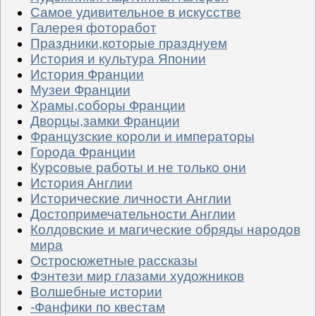
Самое удивительное в искусстве
Галерея фоторабот
Праздники,которые празднуем
История и культура Японии
История Франции
Музеи Франции
Храмы,соборы Франции
Дворцы,замки Франции
Французские короли и императоры
Города Франции
Курсовые работы и не только они
История Англии
Исторические личности Англии
Достопримечательности Англии
Колдовские и магические обряды народов
мира
Остросюжетные рассказы
Фэнтези мир глазами художников
Волшебные истории
-Фанфики по квестам