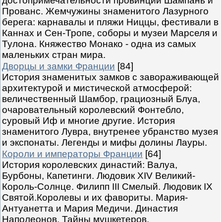
достопримечательности провинций Шампань и
Прованс. Жемчужины знаменитого Лазурного
берега: карнавалы и пляжи Ниццы, фестивали в
Каннах и Сен-Тропе, соборы и музеи Марселя и
Тулона. Княжество Монако - одна из самых
маленьких стран мира.
Дворцы и замки Франции
[84]
История знаменитых замков с завораживающей
архитектурой и мистической атмосферой:
величественный Шамбор, грациозный Блуа,
очаровательный королевский Фонтебло,
суровый Иф и многие другие. История
знаменитого Лувра, внутренее убранство музея
и экспонаты. Легенды и мифы долины Лауры.
Короли и императоры Франции
[64]
История королевских династий: Валуа,
Бурбоны, Капетинги. Людовик XIV Великий-
Король-Солнце. Филипп III Смелый. Людовик IX
Святой.Королевы и их фавориты. Мария-
Антуанетта и Мария Медичи. Династия
Наполеонов. Тайны мушкетеров.