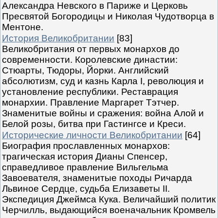
Александра Невского в Париже и Церковь
Пресвятой Богородицы и Николая Чудотворца в
Ментоне.
История Великобритании
[83]
Великобритания от первых монархов до
современности. Королевские династии:
Стюарты, Тюдоры, Йорки. Английский
абсолютизм, суд и казнь Карла I, революция и
установление республики. Реставрация
монархии. Правление Маргарет Тэтчер.
Знаменитые войны и сражения: война Алой и
Белой розы, битва при Гастингсе и Креси.
Исторические личности Великобритании
[64]
Биография прославленных монархов:
трагическая история Дианы Спенсер,
справедливое правление Вильгельма
Завоевателя, знаменитые походы Ричарда
Львиное Сердце, судьба Елизаветы II.
Экспедиция Джеймса Кука. Величайший политик
Черчилль, выдающийся военачальник Кромвель