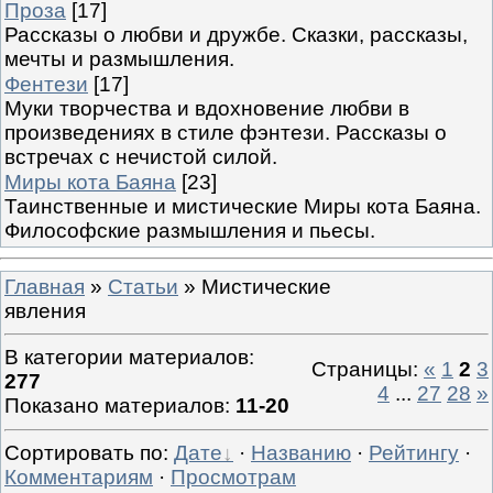
Проза
[17]
Рассказы о любви и дружбе. Сказки, рассказы,
мечты и размышления.
Фентези
[17]
Муки творчества и вдохновение любви в
произведениях в стиле фэнтези. Рассказы о
встречах с нечистой силой.
Миры кота Баяна
[23]
Таинственные и мистические Миры кота Баяна.
Философские размышления и пьесы.
Главная
»
Статьи
» Мистические
явления
В категории материалов
:
Страницы
:
«
1
2
3
277
4
...
27
28
»
Показано материалов
:
11-20
Сортировать по
:
Дате
·
Названию
·
Рейтингу
·
Комментариям
·
Просмотрам