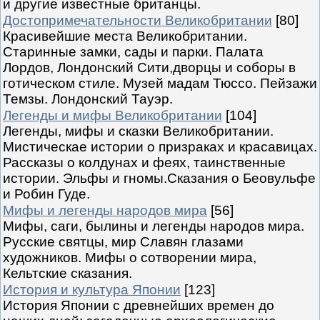
и другие известные британцы.
Достопримечательности Великобритании
[80]
Красивейшие места Великобритании.
Старинные замки, сады и парки. Палата
Лордов, Лондонский Сити,дворцы и соборы в
готическом стиле. Музей мадам Тюссо. Пейзажи
Темзы. Лондонский Тауэр.
Легенды и мифы Великобритании
[104]
Легенды, мифы и сказки Великобритании.
Мистическае истории о призраках и красавицах.
Рассказы о колдунах и феях, таинственные
истории. Эльфы и гномы.Сказания о Беовульфе
и Робин Гуде.
Мифы и легенды народов мира
[56]
Мифы, саги, былины и легенды народов мира.
Русские святцы, мир Славян глазами
художников. Мифы о сотворении мира,
Кельтские сказания.
История и культура Японии
[123]
История Японии с древнейших времен до