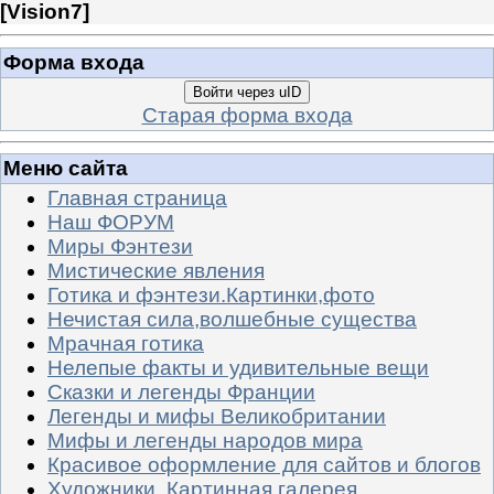
[
Vision7
]
Форма входа
Войти через uID
Старая форма входа
Меню сайта
Главная страница
Наш ФОРУМ
Миры Фэнтези
Мистические явления
Готика и фэнтези.Картинки,фото
Нечистая сила,волшебные существа
Мрачная готика
Нелепые факты и удивительные вещи
Сказки и легенды Франции
Легенды и мифы Великобритании
Мифы и легенды народов мира
Красивое оформление для сайтов и блогов
Художники. Картинная галерея