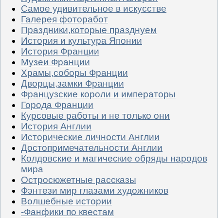
Самое удивительное в искусстве
Галерея фоторабот
Праздники,которые празднуем
История и культура Японии
История Франции
Музеи Франции
Храмы,соборы Франции
Дворцы,замки Франции
Французские короли и императоры
Города Франции
Курсовые работы и не только они
История Англии
Исторические личности Англии
Достопримечательности Англии
Колдовские и магические обряды народов
мира
Остросюжетные рассказы
Фэнтези мир глазами художников
Волшебные истории
-Фанфики по квестам