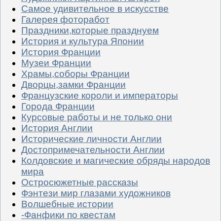
Самое удивительное в искусстве
Галерея фоторабот
Праздники,которые празднуем
История и культура Японии
История Франции
Музеи Франции
Храмы,соборы Франции
Дворцы,замки Франции
Французские короли и императоры
Города Франции
Курсовые работы и не только они
История Англии
Исторические личности Англии
Достопримечательности Англии
Колдовские и магические обряды народов
мира
Остросюжетные рассказы
Фэнтези мир глазами художников
Волшебные истории
-Фанфики по квестам