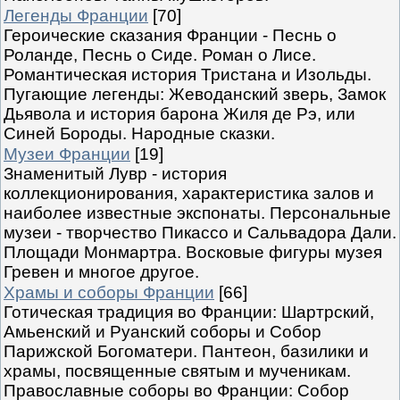
Легенды Франции
[70]
Героические сказания Франции - Песнь о
Роланде, Песнь о Сиде. Роман о Лисе.
Романтическая история Тристана и Изольды.
Пугающие легенды: Жеводанский зверь, Замок
Дьявола и история барона Жиля де Рэ, или
Синей Бороды. Народные сказки.
Музеи Франции
[19]
Знаменитый Лувр - история
коллекционирования, характеристика залов и
наиболее известные экспонаты. Персональные
музеи - творчество Пикассо и Сальвадора Дали.
Площади Монмартра. Восковые фигуры музея
Гревен и многое другое.
Храмы и соборы Франции
[66]
Готическая традиция во Франции: Шартрский,
Амьенский и Руанский соборы и Собор
Парижской Богоматери. Пантеон, базилики и
храмы, посвященные святым и мученикам.
Православные соборы во Франции: Собор