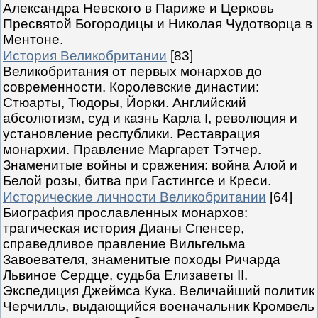
Александра Невского в Париже и Церковь
Пресвятой Богородицы и Николая Чудотворца в
Ментоне.
История Великобритании
[83]
Великобритания от первых монархов до
современности. Королевские династии:
Стюарты, Тюдоры, Йорки. Английский
абсолютизм, суд и казнь Карла I, революция и
установление республики. Реставрация
монархии. Правление Маргарет Тэтчер.
Знаменитые войны и сражения: война Алой и
Белой розы, битва при Гастингсе и Креси.
Исторические личности Великобритании
[64]
Биография прославленных монархов:
трагическая история Дианы Спенсер,
справедливое правление Вильгельма
Завоевателя, знаменитые походы Ричарда
Львиное Сердце, судьба Елизаветы II.
Экспедиция Джеймса Кука. Величайший политик
Черчилль, выдающийся военачальник Кромвель