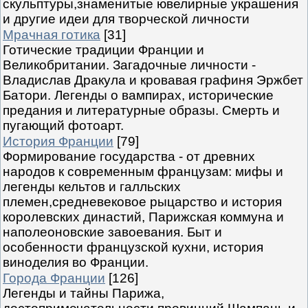
скульптуры,знаменитые ювелирные украшения
и другие идеи для творческой личности
Мрачная готика
[31]
Готические традиции Франции и
Великобритании. Загадочные личности -
Владислав Дракула и кровавая графиня Эржбет
Батори. Легенды о вампирах, исторические
предания и литературные образы. Смерть и
пугающий фотоарт.
История Франции
[79]
Формирование государства - от древних
народов к современным французам: мифы и
легенды кельтов и галльских
племен,средневековое рыцарство и история
королевских династий, Парижская коммуна и
наполеоновские завоевания. Быт и
особенности французской кухни, история
виноделия во Франции.
Города Франции
[126]
Легенды и тайны Парижа,