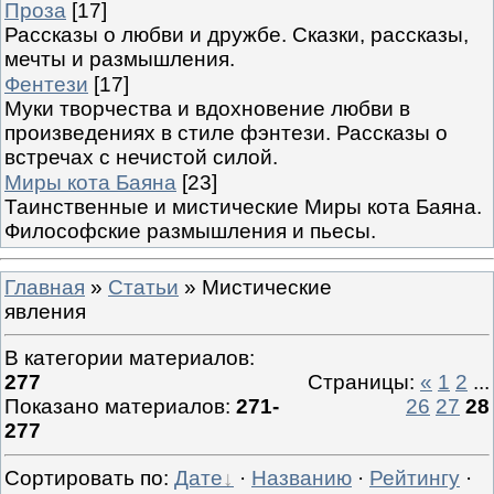
Проза
[17]
Рассказы о любви и дружбе. Сказки, рассказы,
мечты и размышления.
Фентези
[17]
Муки творчества и вдохновение любви в
произведениях в стиле фэнтези. Рассказы о
встречах с нечистой силой.
Миры кота Баяна
[23]
Таинственные и мистические Миры кота Баяна.
Философские размышления и пьесы.
Главная
»
Статьи
» Мистические
явления
В категории материалов
:
277
Страницы
:
«
1
2
...
Показано материалов
:
271-
26
27
28
277
Сортировать по
:
Дате
·
Названию
·
Рейтингу
·