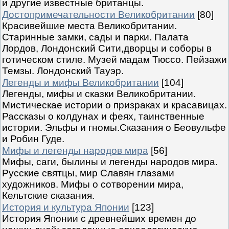
и другие известные британцы.
Достопримечательности Великобритании
[80]
Красивейшие места Великобритании.
Старинные замки, сады и парки. Палата
Лордов, Лондонский Сити,дворцы и соборы в
готическом стиле. Музей мадам Тюссо. Пейзажи
Темзы. Лондонский Тауэр.
Легенды и мифы Великобритании
[104]
Легенды, мифы и сказки Великобритании.
Мистическае истории о призраках и красавицах.
Рассказы о колдунах и феях, таинственные
истории. Эльфы и гномы.Сказания о Беовульфе
и Робин Гуде.
Мифы и легенды народов мира
[56]
Мифы, саги, былины и легенды народов мира.
Русские святцы, мир Славян глазами
художников. Мифы о сотворении мира,
Кельтские сказания.
История и культура Японии
[123]
История Японии с древнейших времен до