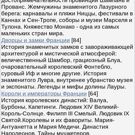
достопримечательности провинций Шампань и
Прованс. Жемчужины знаменитого Лазурного
берега: карнавалы и пляжи Ниццы, фестивали в
Каннах и Сен-Тропе, соборы и музеи Марселя и
Тулона. Княжество Монако - одна из самых
маленьких стран мира.
Дворцы и замки Франции
[84]
История знаменитых замков с завораживающей
архитектурой и мистической атмосферой:
величественный Шамбор, грациозный Блуа,
очаровательный королевский Фонтебло,
суровый Иф и многие другие. История
знаменитого Лувра, внутренее убранство музея
и экспонаты. Легенды и мифы долины Лауры.
Короли и императоры Франции
[64]
История королевских династий: Валуа,
Бурбоны, Капетинги. Людовик XIV Великий-
Король-Солнце. Филипп III Смелый. Людовик IX
Святой.Королевы и их фавориты. Мария-
Антуанетта и Мария Медичи. Династия
Наполеонов. Тайны мушкетеров.