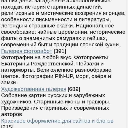
наших дней: загадочные археологические
находки, история старинных династий,
религиозные и мистические воззрения японцев,
особенности письменности и литературы,
легенды и страшные сказки. Национальное
своеобразие: чайные церемонии, исторические
факты о знаменитых самураях и гейшах,
современный быт и традиции японской кухни.
Галерея фоторабот
[391]
Фотографии на любой вкус. Фотопроекты
Екатерины Рождественской. Пейзажи и
натюрморты. Великолепное разнообразие
цветов. Фотографии PIN-UP, моря, озёра и
замки.
Художественная галерея
[689]
Собрание картин русских и зарубежных
художников. Старинные иконы и гравюры.
Произведения старинных и современных
авторов
Красивое оформление для сайтов и блогов
[215]