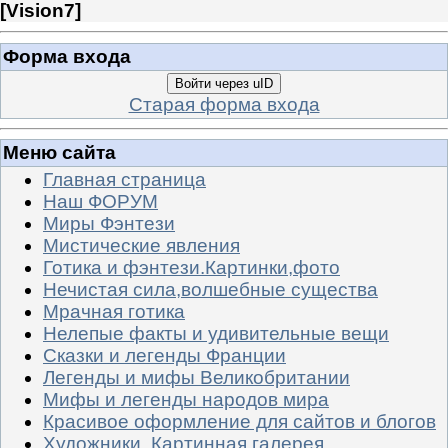
[
Vision7
]
Форма входа
Войти через uID
Старая форма входа
Меню сайта
Главная страница
Наш ФОРУМ
Миры Фэнтези
Мистические явления
Готика и фэнтези.Картинки,фото
Нечистая сила,волшебные существа
Мрачная готика
Нелепые факты и удивительные вещи
Сказки и легенды Франции
Легенды и мифы Великобритании
Мифы и легенды народов мира
Красивое оформление для сайтов и блогов
Художники. Картинная галерея