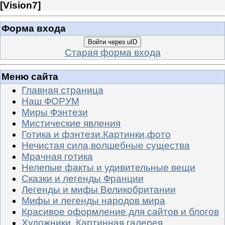
[
Vision7
]
Форма входа
Войти через uID
Старая форма входа
Меню сайта
Главная страница
Наш ФОРУМ
Миры Фэнтези
Мистические явления
Готика и фэнтези.Картинки,фото
Нечистая сила,волшебные существа
Мрачная готика
Нелепые факты и удивительные вещи
Сказки и легенды Франции
Легенды и мифы Великобритании
Мифы и легенды народов мира
Красивое оформление для сайтов и блогов
Художники. Картинная галерея