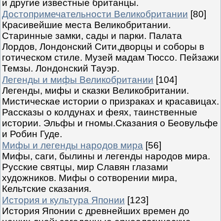
и другие известные британцы.
Достопримечательности Великобритании
[80]
Красивейшие места Великобритании.
Старинные замки, сады и парки. Палата
Лордов, Лондонский Сити,дворцы и соборы в
готическом стиле. Музей мадам Тюссо. Пейзажи
Темзы. Лондонский Тауэр.
Легенды и мифы Великобритании
[104]
Легенды, мифы и сказки Великобритании.
Мистическае истории о призраках и красавицах.
Рассказы о колдунах и феях, таинственные
истории. Эльфы и гномы.Сказания о Беовульфе
и Робин Гуде.
Мифы и легенды народов мира
[56]
Мифы, саги, былины и легенды народов мира.
Русские святцы, мир Славян глазами
художников. Мифы о сотворении мира,
Кельтские сказания.
История и культура Японии
[123]
История Японии с древнейших времен до