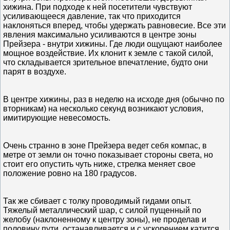
хижина. При подходе к ней посетители чувствуют
усиливающееся давление, так что приходится
наклоняться вперед, чтобы удержать равновесие. Все эти
явления максимально усиливаются в центре зоны
Прейзера - внутри хижины. Где люди ощущают наиболее
мощное воздействие. Их клонит к земле с такой силой,
что складывается зрительное впечатление, будто они
парят в воздухе.
В центре хижины, раз в неделю на исходе дня (обычно по
вторникам) на несколько секунд возникают условия,
имитирующие невесомость.
Очень странно в зоне Прейзера ведет себя компас, в
метре от земли он точно показывает стороны света, но
стоит его опустить чуть ниже, стрелка меняет свое
положение ровно на 180 градусов.
Так же сбивает с толку проводимый гидами опыт.
Тяжелый металлический шар, с силой пущенный по
желобу (наклоненному к центру зоны), не проделав и
половину пути, останавливается и с ускорением катится