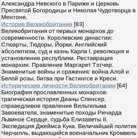
Александра Невского в Париже и Церковь
Пресвятой Богородицы и Николая Чудотворца в
Ментоне.
История Великобритании
[83]
Великобритания от первых монархов до
современности. Королевские династии:
Стюарты, Тюдоры, Йорки. Английский
абсолютизм, суд и казнь Карла I, революция и
установление республики. Реставрация
монархии. Правление Маргарет Тэтчер.
Знаменитые войны и сражения: война Алой и
Белой розы, битва при Гастингсе и Креси.
Исторические личности Великобритании
[64]
Биография прославленных монархов:
трагическая история Дианы Спенсер,
справедливое правление Вильгельма
Завоевателя, знаменитые походы Ричарда
Львиное Сердце, судьба Елизаветы II.
Экспедиция Джеймса Кука. Величайший политик
Черчилль, выдающийся военачальник Кромвель