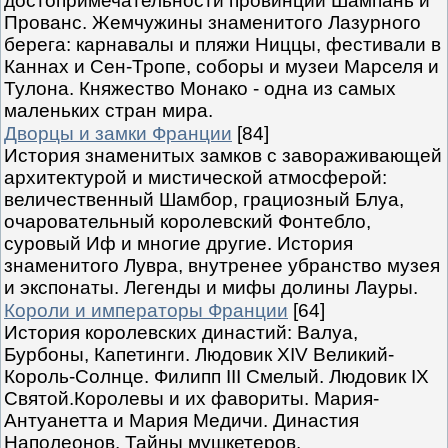
достопримечательности провинций Шампань и
Прованс. Жемчужины знаменитого Лазурного
берега: карнавалы и пляжи Ниццы, фестивали в
Каннах и Сен-Тропе, соборы и музеи Марселя и
Тулона. Княжество Монако - одна из самых
маленьких стран мира.
Дворцы и замки Франции
[84]
История знаменитых замков с завораживающей
архитектурой и мистической атмосферой:
величественный Шамбор, грациозный Блуа,
очаровательный королевский Фонтебло,
суровый Иф и многие другие. История
знаменитого Лувра, внутренее убранство музея
и экспонаты. Легенды и мифы долины Лауры.
Короли и императоры Франции
[64]
История королевских династий: Валуа,
Бурбоны, Капетинги. Людовик XIV Великий-
Король-Солнце. Филипп III Смелый. Людовик IX
Святой.Королевы и их фавориты. Мария-
Антуанетта и Мария Медичи. Династия
Наполеонов. Тайны мушкетеров.