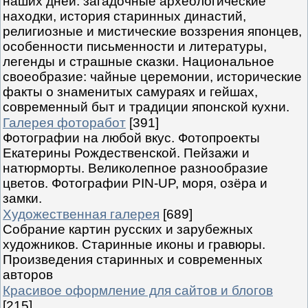
наших дней: загадочные археологические
находки, история старинных династий,
религиозные и мистические воззрения японцев,
особенности письменности и литературы,
легенды и страшные сказки. Национальное
своеобразие: чайные церемонии, исторические
факты о знаменитых самураях и гейшах,
современный быт и традиции японской кухни.
Галерея фоторабот
[391]
Фотографии на любой вкус. Фотопроекты
Екатерины Рождественской. Пейзажи и
натюрморты. Великолепное разнообразие
цветов. Фотографии PIN-UP, моря, озёра и
замки.
Художественная галерея
[689]
Собрание картин русских и зарубежных
художников. Старинные иконы и гравюры.
Произведения старинных и современных
авторов
Красивое оформление для сайтов и блогов
[215]