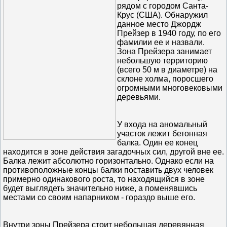
рядом с городом Санта-
Крус (США). Обнаружил
данное место Джордж
Прейзер в 1940 году, по его
фамилии ее и назвали.
Зона Прейзера занимает
небольшую территорию
(всего 50 м в диаметре) на
склоне холма, поросшего
огромными многовековыми
деревьями.
У входа на аномальный
участок лежит бетонная
балка. Один ее конец
находится в зоне действия загадочных сил, другой вне ее.
Балка лежит абсолютно горизонтально. Однако если на
противоположные концы балки поставить двух человек
примерно одинакового роста, то находящийся в зоне
будет выглядеть значительно ниже, а поменявшись
местами со своим напарником - гораздо выше его.
Внутри зоны Прейзера стоит небольшая деревянная