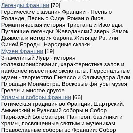
Легенды Франции
[70]
Героические сказания Франции - Песнь о
Роланде, Песнь о Сиде. Роман о Лисе.
Романтическая история Тристана и Изольды.
Пугающие легенды: Жеводанский зверь, Замок
Дьявола и история барона Жиля де Рэ, или
Синей Бороды. Народные сказки.
Музеи Франции
[19]
Знаменитый Лувр - история
коллекционирования, характеристика залов и
наиболее известные экспонаты. Персональные
музеи - творчество Пикассо и Сальвадора Дали.
Площади Монмартра. Восковые фигуры музея
Гревен и многое другое.
Храмы и соборы Франции
[66]
Готическая традиция во Франции: Шартрский,
Амьенский и Руанский соборы и Собор
Парижской Богоматери. Пантеон, базилики и
храмы, посвященные святым и мученикам.
Православные соборы во Франции: Собор