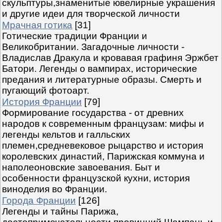
скульптуры,знаменитые ювелирные украшения
и другие идеи для творческой личности
Мрачная готика
[31]
Готические традиции Франции и
Великобритании. Загадочные личности -
Владислав Дракула и кровавая графиня Эржбет
Батори. Легенды о вампирах, исторические
предания и литературные образы. Смерть и
пугающий фотоарт.
История Франции
[79]
Формирование государства - от древних
народов к современным французам: мифы и
легенды кельтов и галльских
племен,средневековое рыцарство и история
королевских династий, Парижская коммуна и
наполеоновские завоевания. Быт и
особенности французской кухни, история
виноделия во Франции.
Города Франции
[126]
Легенды и тайны Парижа,