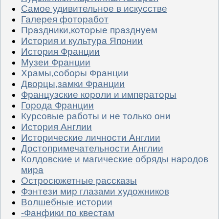
Самое удивительное в искусстве
Галерея фоторабот
Праздники,которые празднуем
История и культура Японии
История Франции
Музеи Франции
Храмы,соборы Франции
Дворцы,замки Франции
Французские короли и императоры
Города Франции
Курсовые работы и не только они
История Англии
Исторические личности Англии
Достопримечательности Англии
Колдовские и магические обряды народов
мира
Остросюжетные рассказы
Фэнтези мир глазами художников
Волшебные истории
-Фанфики по квестам