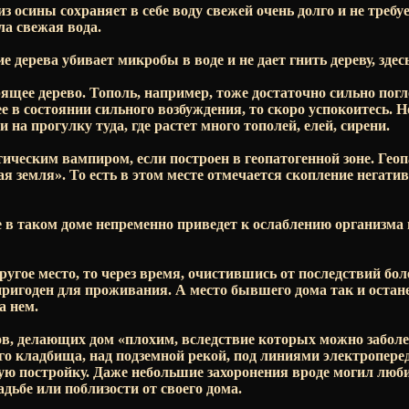
из осины сохраняет в себе воду свежей очень долго и не требу
ла свежая вода.
 дерева убивает микробы в воде и не дает гнить дереву, здесь
ящее дерево. Тополь, например, тоже достаточно сильно пог
е в состоянии сильного возбуждения, то скоро успокоитесь. Н
и на прогулку туда, где растет много тополей, елей, сирени.
ическим вампиром, если построен в геопатогенной зоне. Гео
ая земля». То есть в этом месте отмечается скопление негати
 в таком доме непременно приведет к ослаблению организма
ругое место, то через время, очистившись от последствий бол
пригоден для проживания. А место бывшего дома так и оста
а нем.
в, делающих дом «плохим, вследствие которых можно заболе
го кладбища, над подземной рекой, под линиями электроперед
лую постройку. Даже небольшие захоронения вроде могил л
дьбе или поблизости от своего дома.