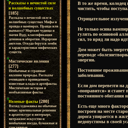
В то же время, колодец 
Рассказы о нечистой силе
чистить, чтобы поступа
и волшебных существах
[185]
Рассказы о нечистой силе и
Отрицательное излучение
волшебных существах Мифы и
правда о вампирах. Правда или
Не только осина вампир
вымысел? Морские чудища и
гулять по осиновой алле
магия Вуду, классификация
сил, то вряд ли надо идт
демонов и оборотни. Иерархии
ангелов. Откуда берутся зомби
и характеристики мифических
Дом может быть энергет
существ.
переводе «болезнетворн
энергии.
Мистические явления
[277]
Постоянное проживание
Необычные и странные
заболевания.
явления природы. Рассказы
очевидцев о привидениях,
известные клады и артефакты.
Если дом перевезти на д
Мистические истории и
«поправится» и станет 
необъяснимые факты.
постоянного обитания н
[280]
Нелепые факты
Есть еще много факторо
Взгляд художника на обычные
вещи: оригинальные решения
построен на месте старо
в архитектуре и интерьере,
дорога упирается в жи
витражное искусство и
недопустимы в своей уса
необычная посуда, бумажные и
стеклянные