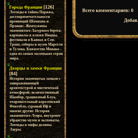
[126]
Города Франции
Всего комментариев
:
0
Легенды и тайны Парижа,
достопримечательности
Добав
провинций Шампань и
Прованс. Жемчужины
знаменитого Лазурного берега:
карнавалы и пляжи Ниццы,
фестивали в Каннах и Сен-
Тропе, соборы и музеи Марселя
и Тулона. Княжество Монако -
одна из самых маленьких стран
мира.
Дворцы и замки Франции
[84]
История знаменитых замков с
завораживающей
архитектурой и мистической
атмосферой: величественный
Шамбор, грациозный Блуа,
очаровательный королевский
Фонтебло, суровый Иф и
многие другие. История
знаменитого Лувра, внутренее
убранство музея и экспонаты.
Легенды и мифы долины
Лауры.