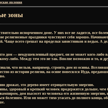
еские явления
ые зоны
вительно испорченном доме. У них все не ладится, все болею
ие религиозные праздники чувствуют себя хорошо. Начинают 
лой. Чаще всего грешат на проделки завистников и ведьм. А д
 что дом — неодушевленный предмет, он не может кого-либо в
ому-либо. Между тем это не так. Вполне возможно и то, и др
знали, что нельзя, например, строить дом из осины. Вселивш
вестно из истории религии, на осине повесился Иуда, предавш
во.
нно дрожат, это дерево имеет отрицательную энергию.
сины, здоровый и крепкий человек продержится дольше, чем 
вампиром, дом высосет из человека его жизненную энергию, и
ся болезням. Или он может тихо угасать до полного конца, о
ше.