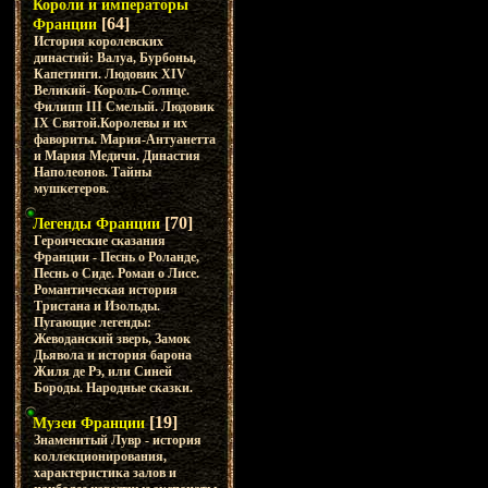
Короли и императоры
[64]
Франции
История королевских
династий: Валуа, Бурбоны,
Капетинги. Людовик XIV
Великий- Король-Солнце.
Филипп III Смелый. Людовик
IX Святой.Королевы и их
фавориты. Мария-Антуанетта
и Мария Медичи. Династия
Наполеонов. Тайны
мушкетеров.
[70]
Легенды Франции
Героические сказания
Франции - Песнь о Роланде,
Песнь о Сиде. Роман о Лисе.
Романтическая история
Тристана и Изольды.
Пугающие легенды:
Жеводанский зверь, Замок
Дьявола и история барона
Жиля де Рэ, или Синей
Бороды. Народные сказки.
[19]
Музеи Франции
Знаменитый Лувр - история
коллекционирования,
характеристика залов и