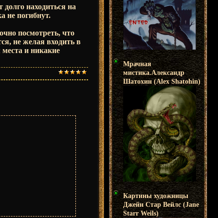
т долго находиться на
ка не погибнут.
очно посмотреть, что
ся, не желая входить в
 места и никакие
Мрачная
мистика.Александр
Шатохин (Alex Shatohin)
Картины художницы
Джейн Стар Вейлс (Jane
Starr Weils)