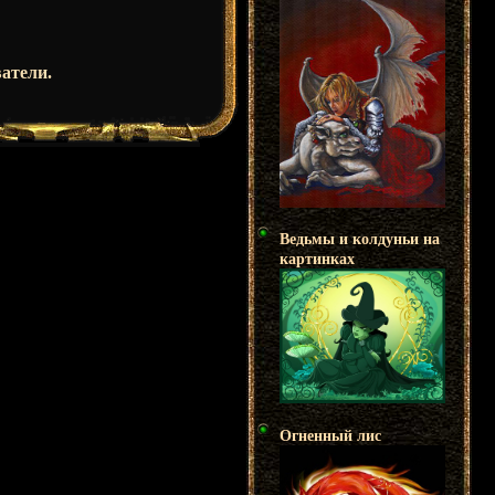
атели.
Ведьмы и колдуньи на
картинках
Огненный лис