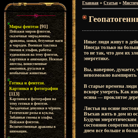
»
»
Главная
Статьи
Мистич
Геопатогенн
[91]
Миры фентези
Пейзажи миров фэнтези,
сказочные миры,воины,
драконы, замки, безумные маги
Иные люди живут в дейст
и чародеи. Военная тактика
Иногда только на больш
гномов и эльфов, работы
то не так, что дом их з
художников на тему фэнтези,
энергетике.
картинки и анимация. Нежные
ангелы, воинственные
амазонки, русалки и
Вы, наверное, думаете,
необычные животные.
невозможно вампирить к
Готика и фентези.
В старые времена люди 
Картинки и фотографии
вскоре умереть. Как из
[113]
осина — проклятое дере
Картинки и фотографии на
тему готики и фентези.
Листья на осине постоя
Загадочные девушки в чёрном.
Готические розы и куклы.
Въехав жить в дом из о
Забавные гномы и эльфы.
Будучи энергетическим 
Пейзажи фэнтези.
состоянии сопротивлять
Величественные драконы в
днем все больше и боль
анимации.