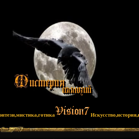
фэнтези,мистика,готика
Искусство,история,