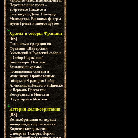
наиболее известные экспонаты.
Персональные музеи -
творчество Пикассо и
Сальвадора Дали. Площади
Монмартра. Восковые фигуры
музея Гревен и многое другое.
Храмы и соборы Франции
[66]
Готическая традиция во
Франции: Шартрский,
Амьенский и Руанский соборы
и Собор Парижской
Богоматери. Пантеон,
базилики и храмы,
посвященные святым и
мученикам. Православные
соборы во Франции: Собор
Александра Невского в Париже
и Церковь Пресвятой
Богородицы и Николая
Чудотворца в Ментоне.
История Великобритании
[83]
Великобритания от первых
монархов до современности.
Королевские династии:
Стюарты, Тюдоры, Йорки.