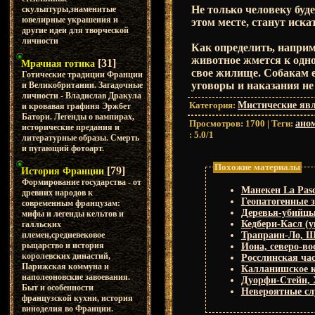
Не только человеку буде
скульптуры,знаменитые
ювелирные украшения и
этом месте, станут иска
другие идеи для творческой
личности
Как определить, наприм
животное жмется к одно
[31]
Мрачная готика
свое жилище. Собакам е
Готические традиции Франции
уговоры и наказания не
и Великобритании. Загадочные
личности - Владислав Дракула
Категория
:
Мистические яв
и кровавая графиня Эржбет
Батори. Легенды о вампирах,
Просмотров
:
1700
|
Теги
:
ано
исторические предания и
:
5.0
/
1
литературные образы. Смерть
и пугающий фотоарт.
Похожие материалы
[79]
История Франции
Формирование государства - от
Манекен La Pasc
древних народов к
Геопатогенные 
современным французам:
Деревья-убийц
мифы и легенды кельтов и
Кедбери-Касл (
галльских
племен,средневековое
Трапраин-Ло, 
рыцарство и история
Иона, северо-в
королевских династий,
Росслинская ча
Парижская коммуна и
Калланишское к
наполеоновские завоевания.
Дуорфи-Стейн, 
Быт и особенности
Невероятные 
французской кухни, история
виноделия во Франции.