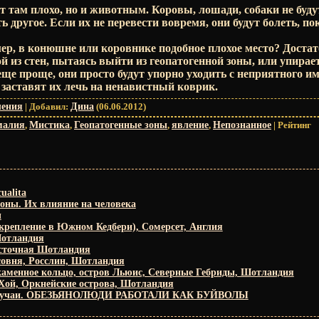
т там плохо, но и животным. Коровы, лошади, собаки не буду
ть другое. Если их не перевести вовремя, они будут болеть, по
ер, в конюшне или коровнике подобное плохое место? Достат
й из стен, пытаясь выйти из геопатогенной зоны, или упирает
ще проще, они просто будут упорно уходить с неприятного им
 заставят их лечь на ненавистный коврик.
ления
|
Добавил
:
Дина
(06.06.2012)
малия
,
Мистика
,
Геопатогенные зоны
,
явление
,
Непознанное
|
Рейтинг
ualita
зоны. Их влияние на человека
ы
укрепление в Южном Кедбери), Сомерсет, Англия
Шотландия
осточная Шотландия
совня, Росслин, Шотландия
аменное кольцо, остров Льюис, Северные Гебриды, Шотландия
Хой, Оркнейские острова, Шотландия
случаи. ОБЕЗЬЯНОЛЮДИ РАБОТАЛИ КАК БУЙВОЛЫ