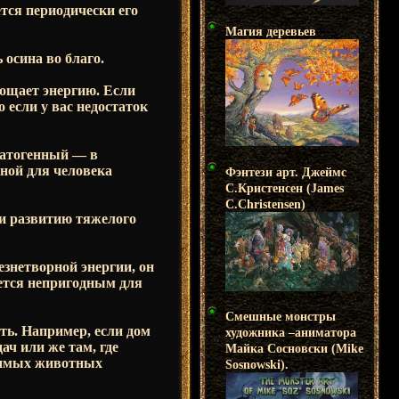
ется периодически его
Магия деревьев
 осина во благо.
лощает энергию. Если
о если у вас недостаток
патогенный — в
вной для человека
Фэнтези арт. Джеймс
С.Кристенсен (James
C.Christensen)
 и развитию тяжелого
езнетворной энергии, он
нется непригодным для
Смешные монстры
ть. Например, если дом
художника –аниматора
ач или же там, где
Майка Сосновски (Mike
юбимых животных
Sosnowski).