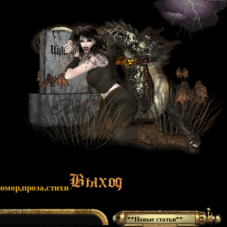
юмор,проза,стихи
**Новые статьи**