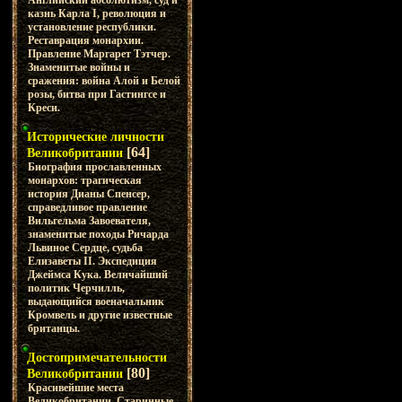
Английский абсолютизм, суд и
казнь Карла I, революция и
установление республики.
Реставрация монархии.
Правление Маргарет Тэтчер.
Знаменитые войны и
сражения: война Алой и Белой
розы, битва при Гастингсе и
Креси.
Исторические личности
[64]
Великобритании
Биография прославленных
монархов: трагическая
история Дианы Спенсер,
справедливое правление
Вильгельма Завоевателя,
знаменитые походы Ричарда
Львиное Сердце, судьба
Елизаветы II. Экспедиция
Джеймса Кука. Величайший
политик Черчилль,
выдающийся военачальник
Кромвель и другие известные
британцы.
Достопримечательности
[80]
Великобритании
Красивейшие места
Великобритании. Старинные