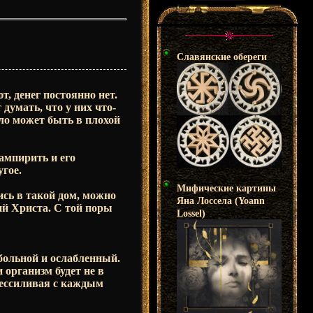
Славянские обереги
т, денег постоянно нет.
думать, что у них что-
ело может быть в плохой
ампирить и его
угое.
Мифические картины
ись в такой дом, можно
Яна Лоссела (Yoann
ий Христа. С той поры
Lossel)
больной и ослабленный.
 организм будет не в
бессиливая с каждым