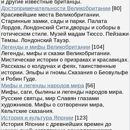
и другие известные британцы.
Достопримечательности Великобритании
[80]
Красивейшие места Великобритании.
Старинные замки, сады и парки. Палата
Лордов, Лондонский Сити,дворцы и соборы в
готическом стиле. Музей мадам Тюссо. Пейзажи
Темзы. Лондонский Тауэр.
Легенды и мифы Великобритании
[104]
Легенды, мифы и сказки Великобритании.
Мистическае истории о призраках и красавицах.
Рассказы о колдунах и феях, таинственные
истории. Эльфы и гномы.Сказания о Беовульфе
и Робин Гуде.
Мифы и легенды народов мира
[56]
Мифы, саги, былины и легенды народов мира.
Русские святцы, мир Славян глазами
художников. Мифы о сотворении мира,
Кельтские сказания.
История и культура Японии
[123]
История Японии с древнейших времен до