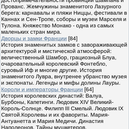
достопримечательности провинций Шампань и
Прованс. Жемчужины знаменитого Лазурного
берега: карнавалы и пляжи Ниццы, фестивали в
Каннах и Сен-Тропе, соборы и музеи Марселя и
Тулона. Княжество Монако - одна из самых
маленьких стран мира.
Дворцы и замки Франции
[84]
История знаменитых замков с завораживающей
архитектурой и мистической атмосферой:
величественный Шамбор, грациозный Блуа,
очаровательный королевский Фонтебло,
суровый Иф и многие другие. История
знаменитого Лувра, внутренее убранство музея
и экспонаты. Легенды и мифы долины Лауры.
Короли и императоры Франции
[64]
История королевских династий: Валуа,
Бурбоны, Капетинги. Людовик XIV Великий-
Король-Солнце. Филипп III Смелый. Людовик IX
Святой.Королевы и их фавориты. Мария-
Антуанетта и Мария Медичи. Династия
Наполеонов. Тайны мушкетеров.