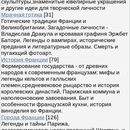
скульптуры,знаменитые ювелирные украшения
и другие идеи для творческой личности
Мрачная готика
[31]
Готические традиции Франции и
Великобритании. Загадочные личности -
Владислав Дракула и кровавая графиня Эржбет
Батори. Легенды о вампирах, исторические
предания и литературные образы. Смерть и
пугающий фотоарт.
История Франции
[79]
Формирование государства - от древних
народов к современным французам: мифы и
легенды кельтов и галльских
племен,средневековое рыцарство и история
королевских династий, Парижская коммуна и
наполеоновские завоевания. Быт и
особенности французской кухни, история
виноделия во Франции.
Города Франции
[126]
Легенды и тайны Парижа,