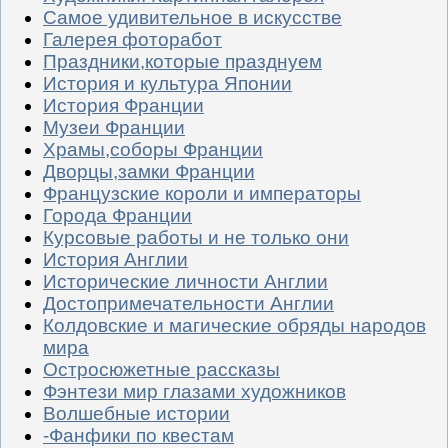
Самое удивительное в искусстве
Галерея фоторабот
Праздники,которые празднуем
История и культура Японии
История Франции
Музеи Франции
Храмы,соборы Франции
Дворцы,замки Франции
Французские короли и императоры
Города Франции
Курсовые работы и не только они
История Англии
Исторические личности Англии
Достопримечательности Англии
Колдовские и магические обряды народов
мира
Остросюжетные рассказы
Фэнтези мир глазами художников
Волшебные истории
-Фанфики по квестам