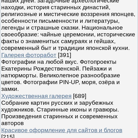
наших дней: загадочные археологические
находки, история старинных династий,
религиозные и мистические воззрения японцев,
особенности письменности и литературы,
легенды и страшные сказки. Национальное
своеобразие: чайные церемонии, исторические
факты о знаменитых самураях и гейшах,
современный быт и традиции японской кухни.
Галерея фоторабот
[391]
Фотографии на любой вкус. Фотопроекты
Екатерины Рождественской. Пейзажи и
натюрморты. Великолепное разнообразие
цветов. Фотографии PIN-UP, моря, озёра и
замки.
Художественная галерея
[689]
Собрание картин русских и зарубежных
художников. Старинные иконы и гравюры.
Произведения старинных и современных
авторов
Красивое оформление для сайтов и блогов
[215]