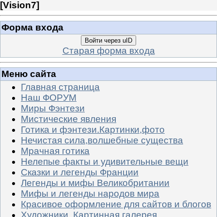
[
Vision7
]
Форма входа
Войти через uID
Старая форма входа
Меню сайта
Главная страница
Наш ФОРУМ
Миры Фэнтези
Мистические явления
Готика и фэнтези.Картинки,фото
Нечистая сила,волшебные существа
Мрачная готика
Нелепые факты и удивительные вещи
Сказки и легенды Франции
Легенды и мифы Великобритании
Мифы и легенды народов мира
Красивое оформление для сайтов и блогов
Художники. Картинная галерея