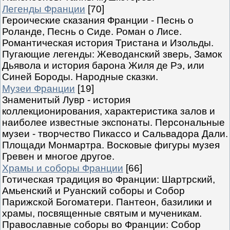
Легенды Франции
[70]
Героические сказания Франции - Песнь о
Роланде, Песнь о Сиде. Роман о Лисе.
Романтическая история Тристана и Изольды.
Пугающие легенды: Жеводанский зверь, Замок
Дьявола и история барона Жиля де Рэ, или
Синей Бороды. Народные сказки.
Музеи Франции
[19]
Знаменитый Лувр - история
коллекционирования, характеристика залов и
наиболее известные экспонаты. Персональные
музеи - творчество Пикассо и Сальвадора Дали.
Площади Монмартра. Восковые фигуры музея
Гревен и многое другое.
Храмы и соборы Франции
[66]
Готическая традиция во Франции: Шартрский,
Амьенский и Руанский соборы и Собор
Парижской Богоматери. Пантеон, базилики и
храмы, посвященные святым и мученикам.
Православные соборы во Франции: Собор