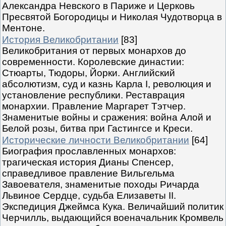
Александра Невского в Париже и Церковь
Пресвятой Богородицы и Николая Чудотворца в
Ментоне.
История Великобритании
[83]
Великобритания от первых монархов до
современности. Королевские династии:
Стюарты, Тюдоры, Йорки. Английский
абсолютизм, суд и казнь Карла I, революция и
установление республики. Реставрация
монархии. Правление Маргарет Тэтчер.
Знаменитые войны и сражения: война Алой и
Белой розы, битва при Гастингсе и Креси.
Исторические личности Великобритании
[64]
Биография прославленных монархов:
трагическая история Дианы Спенсер,
справедливое правление Вильгельма
Завоевателя, знаменитые походы Ричарда
Львиное Сердце, судьба Елизаветы II.
Экспедиция Джеймса Кука. Величайший политик
Черчилль, выдающийся военачальник Кромвель