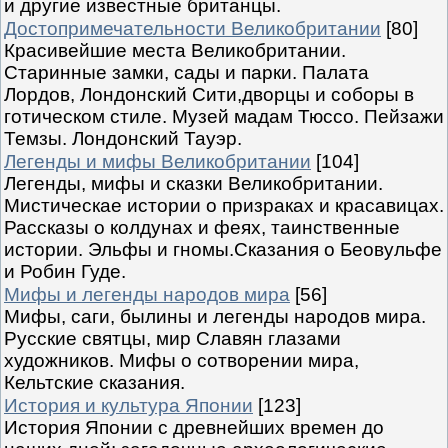
и другие известные британцы.
Достопримечательности Великобритании
[80]
Красивейшие места Великобритании.
Старинные замки, сады и парки. Палата
Лордов, Лондонский Сити,дворцы и соборы в
готическом стиле. Музей мадам Тюссо. Пейзажи
Темзы. Лондонский Тауэр.
Легенды и мифы Великобритании
[104]
Легенды, мифы и сказки Великобритании.
Мистическае истории о призраках и красавицах.
Рассказы о колдунах и феях, таинственные
истории. Эльфы и гномы.Сказания о Беовульфе
и Робин Гуде.
Мифы и легенды народов мира
[56]
Мифы, саги, былины и легенды народов мира.
Русские святцы, мир Славян глазами
художников. Мифы о сотворении мира,
Кельтские сказания.
История и культура Японии
[123]
История Японии с древнейших времен до