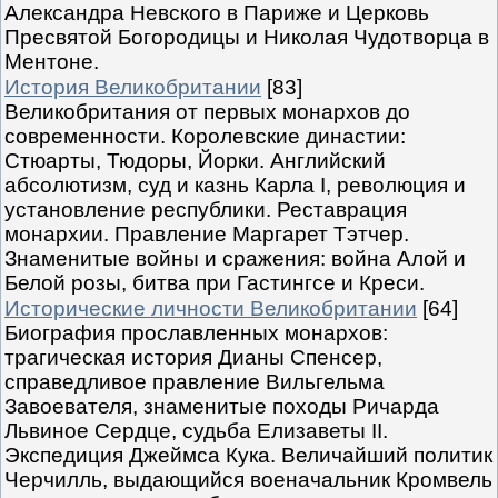
Александра Невского в Париже и Церковь
Пресвятой Богородицы и Николая Чудотворца в
Ментоне.
История Великобритании
[83]
Великобритания от первых монархов до
современности. Королевские династии:
Стюарты, Тюдоры, Йорки. Английский
абсолютизм, суд и казнь Карла I, революция и
установление республики. Реставрация
монархии. Правление Маргарет Тэтчер.
Знаменитые войны и сражения: война Алой и
Белой розы, битва при Гастингсе и Креси.
Исторические личности Великобритании
[64]
Биография прославленных монархов:
трагическая история Дианы Спенсер,
справедливое правление Вильгельма
Завоевателя, знаменитые походы Ричарда
Львиное Сердце, судьба Елизаветы II.
Экспедиция Джеймса Кука. Величайший политик
Черчилль, выдающийся военачальник Кромвель