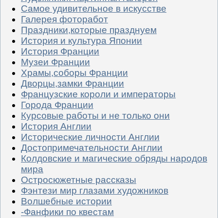
Самое удивительное в искусстве
Галерея фоторабот
Праздники,которые празднуем
История и культура Японии
История Франции
Музеи Франции
Храмы,соборы Франции
Дворцы,замки Франции
Французские короли и императоры
Города Франции
Курсовые работы и не только они
История Англии
Исторические личности Англии
Достопримечательности Англии
Колдовские и магические обряды народов
мира
Остросюжетные рассказы
Фэнтези мир глазами художников
Волшебные истории
-Фанфики по квестам