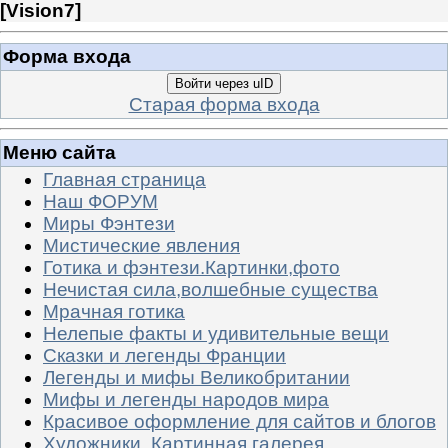
[
Vision7
]
Форма входа
Войти через uID
Старая форма входа
Меню сайта
Главная страница
Наш ФОРУМ
Миры Фэнтези
Мистические явления
Готика и фэнтези.Картинки,фото
Нечистая сила,волшебные существа
Мрачная готика
Нелепые факты и удивительные вещи
Сказки и легенды Франции
Легенды и мифы Великобритании
Мифы и легенды народов мира
Красивое оформление для сайтов и блогов
Художники. Картинная галерея