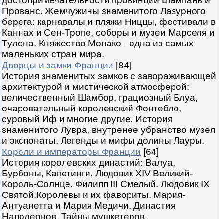
достопримечательности провинций Шампань и
Прованс. Жемчужины знаменитого Лазурного
берега: карнавалы и пляжи Ниццы, фестивали в
Каннах и Сен-Тропе, соборы и музеи Марселя и
Тулона. Княжество Монако - одна из самых
маленьких стран мира.
Дворцы и замки Франции
[84]
История знаменитых замков с завораживающей
архитектурой и мистической атмосферой:
величественный Шамбор, грациозный Блуа,
очаровательный королевский Фонтебло,
суровый Иф и многие другие. История
знаменитого Лувра, внутренее убранство музея
и экспонаты. Легенды и мифы долины Лауры.
Короли и императоры Франции
[64]
История королевских династий: Валуа,
Бурбоны, Капетинги. Людовик XIV Великий-
Король-Солнце. Филипп III Смелый. Людовик IX
Святой.Королевы и их фавориты. Мария-
Антуанетта и Мария Медичи. Династия
Наполеонов. Тайны мушкетеров.