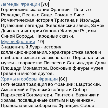
Легенды Франции
[70]
Героические сказания Франции - Песнь о
Роланде, Песнь о Сиде. Роман о Лисе.
Романтическая история Тристана и Изольды.
Пугающие легенды: Жеводанский зверь, Замок
Дьявола и история барона Жиля де Рэ, или
Синей Бороды. Народные сказки.
Музеи Франции
[19]
Знаменитый Лувр - история
коллекционирования, характеристика залов и
наиболее известные экспонаты. Персональные
музеи - творчество Пикассо и Сальвадора Дали.
Площади Монмартра. Восковые фигуры музея
Гревен и многое другое.
Храмы и соборы Франции
[66]
Готическая традиция во Франции: Шартрский,
Амьенский и Руанский соборы и Собор
Парижской Богоматери. Пантеон, базилики и
храмы, посвященные святым и мученикам.
Православные соборы во Франции: Собор