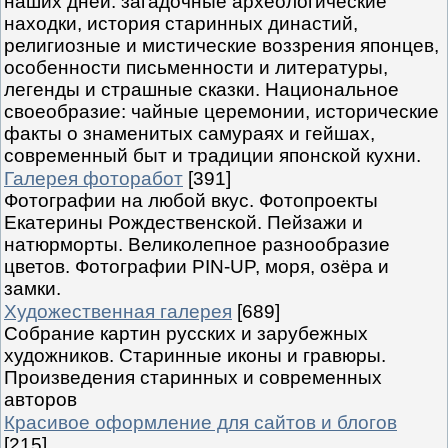
наших дней: загадочные археологические
находки, история старинных династий,
религиозные и мистические воззрения японцев,
особенности письменности и литературы,
легенды и страшные сказки. Национальное
своеобразие: чайные церемонии, исторические
факты о знаменитых самураях и гейшах,
современный быт и традиции японской кухни.
Галерея фоторабот
[391]
Фотографии на любой вкус. Фотопроекты
Екатерины Рождественской. Пейзажи и
натюрморты. Великолепное разнообразие
цветов. Фотографии PIN-UP, моря, озёра и
замки.
Художественная галерея
[689]
Собрание картин русских и зарубежных
художников. Старинные иконы и гравюры.
Произведения старинных и современных
авторов
Красивое оформление для сайтов и блогов
[215]