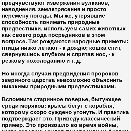
предчувствуют извержения вулканов,
наводнения, землетрясения и просто
перемену погоды. Мы же, утерявшие
способность понимать природные
предвестники, используем самих животных
как своего рода посредников в этом
вопросе. Так рождаются народные приметы:
птицы низко летают - к дождю; кошка спит,
свернувшись клубком и спрятав нос, - к
резкому похолоданию и т. д.
Но иногда случаи предвидения пророков
звериного царства невозможно объяснить
никакими природными предвестниками.
Вспомните старинное поверье, бытующее
среди моряков: крысы бегут с корабля,
которому скоро суждено утонуть. И практика
подтверждает это. Приведу классический
пример. Это произошло во время войны,