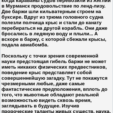
когда караваны судов перевозили из Англии
в Мурманск продовольствие по ленд-лизу.
Две баржи шли кильватерным строем на
буксире. Вдруг из трюма головного судна
полезли полчища крыс и стали до канату
перебираться на другой корабль. Они даже
бросались в ледяную воду и плыли... А
вскоре в баржу, с которой сбежали крысы,
подала авиабомба.
Поскольку с точки зрения современной
науки предстоящая гибель баржи не может
иметь никаких физических предвестников,
поведение крыс представляет собой
совершеннейшую загадку. Тут не покажутся
чрезмерными любые, даже самые
фантастические предположения, вплоть до
того, что жывотные обладают реальной
возможностью видеть сквозь время,
заглядывать в будущее. Изучив
пророческие таланты живых существ, наука,