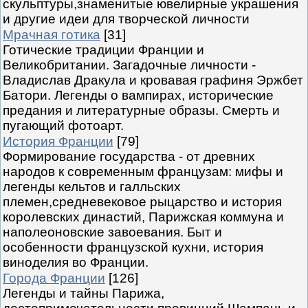
скульптуры,знаменитые ювелирные украшения
и другие идеи для творческой личности
Мрачная готика
[31]
Готические традиции Франции и
Великобритании. Загадочные личности -
Владислав Дракула и кровавая графиня Эржбет
Батори. Легенды о вампирах, исторические
предания и литературные образы. Смерть и
пугающий фотоарт.
История Франции
[79]
Формирование государства - от древних
народов к современным французам: мифы и
легенды кельтов и галльских
племен,средневековое рыцарство и история
королевских династий, Парижская коммуна и
наполеоновские завоевания. Быт и
особенности французской кухни, история
виноделия во Франции.
Города Франции
[126]
Легенды и тайны Парижа,