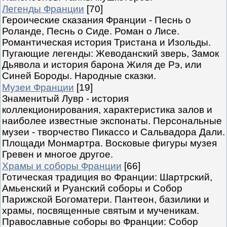
Легенды Франции
[70]
Героические сказания Франции - Песнь о
Роланде, Песнь о Сиде. Роман о Лисе.
Романтическая история Тристана и Изольды.
Пугающие легенды: Жеводанский зверь, Замок
Дьявола и история барона Жиля де Рэ, или
Синей Бороды. Народные сказки.
Музеи Франции
[19]
Знаменитый Лувр - история
коллекционирования, характеристика залов и
наиболее известные экспонаты. Персональные
музеи - творчество Пикассо и Сальвадора Дали.
Площади Монмартра. Восковые фигуры музея
Гревен и многое другое.
Храмы и соборы Франции
[66]
Готическая традиция во Франции: Шартрский,
Амьенский и Руанский соборы и Собор
Парижской Богоматери. Пантеон, базилики и
храмы, посвященные святым и мученикам.
Православные соборы во Франции: Собор