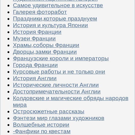
Самое удивительное в искусстве
Галерея фоторабот
Праздники,которые празднуем
История и культура Японии
История Франции
Музеи Франции
Храмы,соборы Франции
Дворцы,замки Франции
Французские короли и императоры
Города Франции
Курсовые работы и не только они
История Англии
Исторические личности Англии
Достопримечательности Англии
Колдовские и магические обряды народов
мира
Остросюжетные рассказы
Фэнтези мир глазами художников
Волшебные истории
-Фанфики по квестам