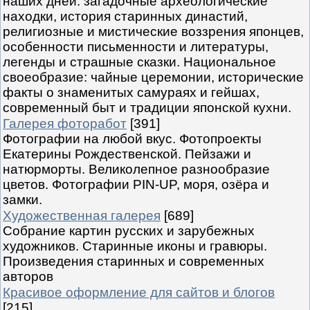
наших дней: загадочные археологические
находки, история старинных династий,
религиозные и мистические воззрения японцев,
особенности письменности и литературы,
легенды и страшные сказки. Национальное
своеобразие: чайные церемонии, исторические
факты о знаменитых самураях и гейшах,
современный быт и традиции японской кухни.
Галерея фоторабот
[391]
Фотографии на любой вкус. Фотопроекты
Екатерины Рождественской. Пейзажи и
натюрморты. Великолепное разнообразие
цветов. Фотографии PIN-UP, моря, озёра и
замки.
Художественная галерея
[689]
Собрание картин русских и зарубежных
художников. Старинные иконы и гравюры.
Произведения старинных и современных
авторов
Красивое оформление для сайтов и блогов
[215]