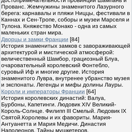
достопримечательности провинций Шампань и
Прованс. Жемчужины знаменитого Лазурного
берега: карнавалы и пляжи Ниццы, фестивали в
Каннах и Сен-Тропе, соборы и музеи Марселя и
Тулона. Княжество Монако - одна из самых
маленьких стран мира.
Дворцы и замки Франции
[84]
История знаменитых замков с завораживающей
архитектурой и мистической атмосферой:
величественный Шамбор, грациозный Блуа,
очаровательный королевский Фонтебло,
суровый Иф и многие другие. История
знаменитого Лувра, внутренее убранство музея
и экспонаты. Легенды и мифы долины Лауры.
Короли и императоры Франции
[64]
История королевских династий: Валуа,
Бурбоны, Капетинги. Людовик XIV Великий-
Король-Солнце. Филипп III Смелый. Людовик IX
Святой.Королевы и их фавориты. Мария-
Антуанетта и Мария Медичи. Династия
Наполеонов. Тайны мушкетеров.