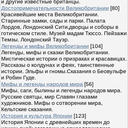
и другие известные британцы.
Достопримечательности Великобритании
[80]
Красивейшие места Великобритании.
Старинные замки, сады и парки. Палата
Лордов, Лондонский Сити,дворцы и соборы в
готическом стиле. Музей мадам Тюссо. Пейзажи
Темзы. Лондонский Тауэр.
Легенды и мифы Великобритании
[104]
Легенды, мифы и сказки Великобритании.
Мистическае истории о призраках и красавицах.
Рассказы о колдунах и феях, таинственные
истории. Эльфы и гномы.Сказания о Беовульфе
и Робин Гуде.
Мифы и легенды народов мира
[56]
Мифы, саги, былины и легенды народов мира.
Русские святцы, мир Славян глазами
художников. Мифы о сотворении мира,
Кельтские сказания.
История и культура Японии
[123]
История Японии с древнейших времен до