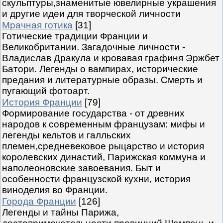
скульптуры,знаменитые ювелирные украшения
и другие идеи для творческой личности
Мрачная готика
[31]
Готические традиции Франции и
Великобритании. Загадочные личности -
Владислав Дракула и кровавая графиня Эржбет
Батори. Легенды о вампирах, исторические
предания и литературные образы. Смерть и
пугающий фотоарт.
История Франции
[79]
Формирование государства - от древних
народов к современным французам: мифы и
легенды кельтов и галльских
племен,средневековое рыцарство и история
королевских династий, Парижская коммуна и
наполеоновские завоевания. Быт и
особенности французской кухни, история
виноделия во Франции.
Города Франции
[126]
Легенды и тайны Парижа,