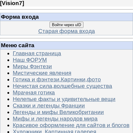
[
Vision7
]
Форма входа
Войти через uID
Старая форма входа
Меню сайта
Главная страница
Наш ФОРУМ
Миры Фэнтези
Мистические явления
Готика и фэнтези.Картинки,фото
Нечистая сила,волшебные существа
Мрачная готика
Нелепые факты и удивительные вещи
Сказки и легенды Франции
Легенды и мифы Великобритании
Мифы и легенды народов мира
Красивое оформление для сайтов и блогов
Художники. Картинная галерея