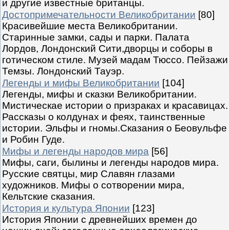
и другие известные британцы.
Достопримечательности Великобритании
[80]
Красивейшие места Великобритании.
Старинные замки, сады и парки. Палата
Лордов, Лондонский Сити,дворцы и соборы в
готическом стиле. Музей мадам Тюссо. Пейзажи
Темзы. Лондонский Тауэр.
Легенды и мифы Великобритании
[104]
Легенды, мифы и сказки Великобритании.
Мистическае истории о призраках и красавицах.
Рассказы о колдунах и феях, таинственные
истории. Эльфы и гномы.Сказания о Беовульфе
и Робин Гуде.
Мифы и легенды народов мира
[56]
Мифы, саги, былины и легенды народов мира.
Русские святцы, мир Славян глазами
художников. Мифы о сотворении мира,
Кельтские сказания.
История и культура Японии
[123]
История Японии с древнейших времен до