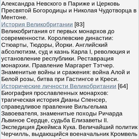
Александра Невского в Париже и Церковь
Пресвятой Богородицы и Николая Чудотворца в
Ментоне.
История Великобритании
[83]
Великобритания от первых монархов до
современности. Королевские династии:
Стюарты, Тюдоры, Йорки. Английский
абсолютизм, суд и казнь Карла I, революция и
установление республики. Реставрация
монархии. Правление Маргарет Тэтчер.
Знаменитые войны и сражения: война Алой и
Белой розы, битва при Гастингсе и Креси.
Исторические личности Великобритании
[64]
Биография прославленных монархов:
трагическая история Дианы Спенсер,
справедливое правление Вильгельма
Завоевателя, знаменитые походы Ричарда
Львиное Сердце, судьба Елизаветы II.
Экспедиция Джеймса Кука. Величайший политик
Черчилль, выдающийся военачальник Кромвель