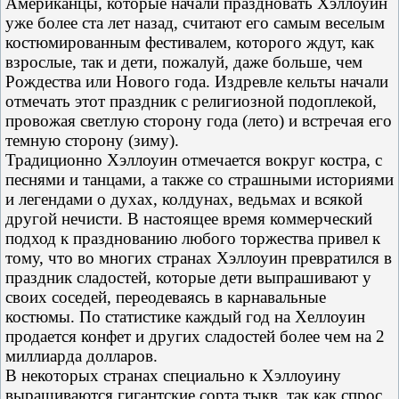
Американцы, которые начали праздновать Хэллоуин
уже более ста лет назад, считают его самым веселым
костюмированным фестивалем, которого ждут, как
взрослые, так и дети, пожалуй, даже больше, чем
Рождества или Нового года. Издревле кельты начали
отмечать этот праздник с религиозной подоплекой,
провожая светлую сторону года (лето) и встречая его
темную сторону (зиму).
Традиционно Хэллоуин отмечается вокруг костра, с
песнями и танцами, а также со страшными историями
и легендами о духах, колдунах, ведьмах и всякой
другой нечисти. В настоящее время коммерческий
подход к празднованию любого торжества привел к
тому, что во многих странах Хэллоуин превратился в
праздник сладостей, которые дети выпрашивают у
своих соседей, переодеваясь в карнавальные
костюмы. По статистике каждый год на Хеллоуин
продается конфет и других сладостей более чем на 2
миллиарда долларов.
В некоторых странах специально к Хэллоуину
выращиваются гигантские сорта тыкв, так как спрос