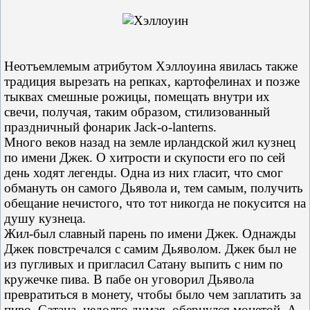
Неотъемлемым атрибутом Хэллоуина явилась также
традиция вырезать на репках, картофелинах и позже
тыквах смешные рожицы, помещать внутри их
свечи, получая, таким образом, стилизованный
праздничный фонарик Jack-o-lanterns.
Много веков назад на земле ирландской жил кузнец
по имени Джек. О хитрости и скупости его по сей
день ходят легенды. Одна из них гласит, что смог
обмануть он самого Дьявола и, тем самым, получить
обещание нечистого, что тот никогда не покусится на
душу кузнеца.
Жил-был славный парень по имени Джек. Однажды
Джек повстречался с самим Дьяволом. Джек был не
из пугливых и пригласил Сатану выпить с ним по
кружечке пива. В пабе он уговорил Дьявола
превратиться в монету, чтобы было чем заплатить за
пиво. Сатана, недолго думая, обернулся монетой. А