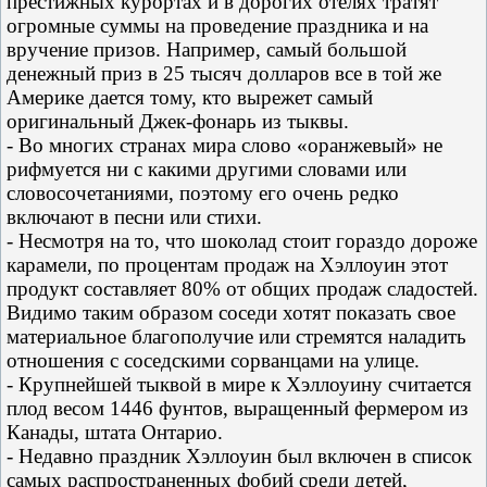
престижных курортах и в дорогих отелях тратят
огромные суммы на проведение праздника и на
вручение призов. Например, самый большой
денежный приз в 25 тысяч долларов все в той же
Америке дается тому, кто вырежет самый
оригинальный Джек-фонарь из тыквы.
- Во многих странах мира слово «оранжевый» не
рифмуется ни с какими другими словами или
словосочетаниями, поэтому его очень редко
включают в песни или стихи.
- Несмотря на то, что шоколад стоит гораздо дороже
карамели, по процентам продаж на Хэллоуин этот
продукт составляет 80% от общих продаж сладостей.
Видимо таким образом соседи хотят показать свое
материальное благополучие или стремятся наладить
отношения с соседскими сорванцами на улице.
- Крупнейшей тыквой в мире к Хэллоуину считается
плод весом 1446 фунтов, выращенный фермером из
Канады, штата Онтарио.
- Недавно праздник Хэллоуин был включен в список
самых распространенных фобий среди детей,