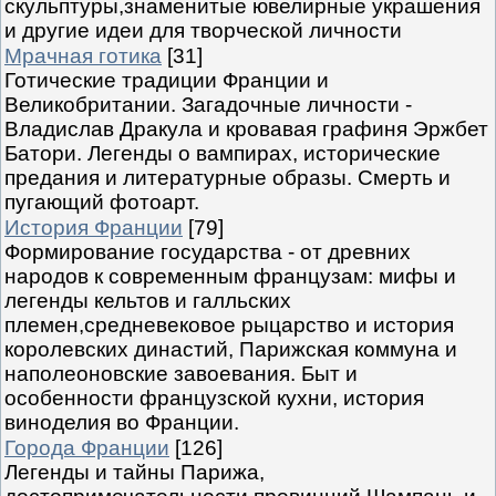
скульптуры,знаменитые ювелирные украшения
и другие идеи для творческой личности
Мрачная готика
[31]
Готические традиции Франции и
Великобритании. Загадочные личности -
Владислав Дракула и кровавая графиня Эржбет
Батори. Легенды о вампирах, исторические
предания и литературные образы. Смерть и
пугающий фотоарт.
История Франции
[79]
Формирование государства - от древних
народов к современным французам: мифы и
легенды кельтов и галльских
племен,средневековое рыцарство и история
королевских династий, Парижская коммуна и
наполеоновские завоевания. Быт и
особенности французской кухни, история
виноделия во Франции.
Города Франции
[126]
Легенды и тайны Парижа,