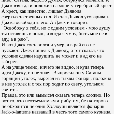
Джек взял да и положил на монету серебряный крест.
А крест, как известно, лишает Дьявола
сверхъестественных сил. И стал Дьявол уговаривать
Джека освободить его. А Джек и говорит:
"Освобожу я тебя, но с одним условием - мою душу
ты оставишь в покое, а когда я умру, быть мне не в
аду, а в раю".
И вот Джек состарился и умер, а в рай его не
пускают. Джек пошел к Дьяволу, а тот сказал, что
условие сделки нарушить не может и в ад его не
заберет.
А на улице темно, ничего не видно, и куда теперь
идти Джеку, он не знает. Выпросил он у Сатаны
горящий уголек, вырезал из тыквы фонарь, положил
в нее уголек и с тех пор ходит по свету, угольком
светит...
Правда, это или вымысел сказать теперь сложно. Но
вот то, что неотъемлемым атрибутом, без которого
не обходится не один Хэллоуин является фонарик
Jack-o-lanterns названый в честь того самого кузнеца,