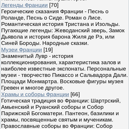
Легенды Франции
[70]
Героические сказания Франции - Песнь о
Роланде, Песнь о Сиде. Роман о Лисе.
Романтическая история Тристана и Изольды.
Пугающие легенды: Жеводанский зверь, Замок
Дьявола и история барона Жиля де Рэ, или
Синей Бороды. Народные сказки.
Музеи Франции
[19]
Знаменитый Лувр - история
коллекционирования, характеристика залов и
наиболее известные экспонаты. Персональные
музеи - творчество Пикассо и Сальвадора Дали.
Площади Монмартра. Восковые фигуры музея
Гревен и многое другое.
Храмы и соборы Франции
[66]
Готическая традиция во Франции: Шартрский,
Амьенский и Руанский соборы и Собор
Парижской Богоматери. Пантеон, базилики и
храмы, посвященные святым и мученикам.
Православные соборы во Франции: Собор