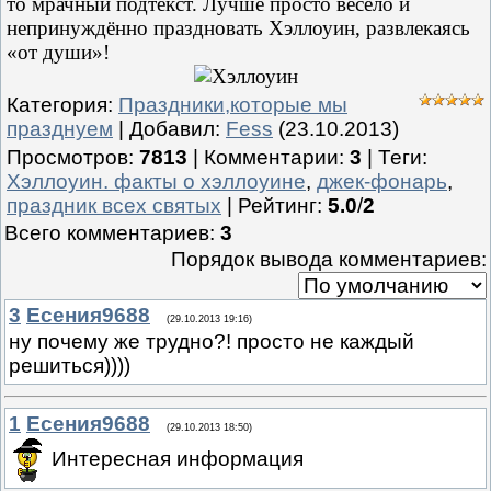
то мрачный подтекст. Лучше просто весело и
непринуждённо праздновать Хэллоуин, развлекаясь
«от души»!
Категория
:
Праздники,которые мы
празднуем
|
Добавил
:
Fess
(23.10.2013)
Просмотров
:
7813
|
Комментарии
:
3
|
Теги
:
Хэллоуин. факты о хэллоуине
,
джек-фонарь
,
праздник всех святых
|
Рейтинг
:
5.0
/
2
Всего комментариев
:
3
Порядок вывода комментариев:
3
Есения9688
(29.10.2013 19:16)
ну почему же трудно?! просто не каждый
решиться))))
1
Есения9688
(29.10.2013 18:50)
Интересная информация