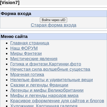
[
Vision7
]
Форма входа
Войти через uID
Старая форма входа
Меню сайта
Главная страница
Наш ФОРУМ
Миры Фэнтези
Мистические явления
Готика и фэнтези.Картинки,фото
Нечистая сила,волшебные существа
Мрачная готика
Нелепые факты и удивительные вещи
Сказки и легенды Франции
Легенды и мифы Великобритании
Мифы и легенды народов мира
Красивое оформление для сайтов и блогов
Художники. Картинная галерея