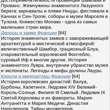
достопримечательности провинций Шампань и
Прованс. Жемчужины знаменитого Лазурного
берега: карнавалы и пляжи Ниццы, фестивали в
Каннах и Сен-Тропе, соборы и музеи Марселя и
Тулона. Княжество Монако - одна из самых
маленьких стран мира.
Дворцы и замки Франции
[84]
История знаменитых замков с завораживающей
архитектурой и мистической атмосферой:
величественный Шамбор, грациозный Блуа,
очаровательный королевский Фонтебло,
суровый Иф и многие другие. История
знаменитого Лувра, внутренее убранство музея
и экспонаты. Легенды и мифы долины Лауры.
Короли и императоры Франции
[64]
История королевских династий: Валуа,
Бурбоны, Капетинги. Людовик XIV Великий-
Король-Солнце. Филипп III Смелый. Людовик IX
Святой.Королевы и их фавориты. Мария-
Антуанетта и Мария Медичи. Династия
Наполеонов. Тайны мушкетеров.