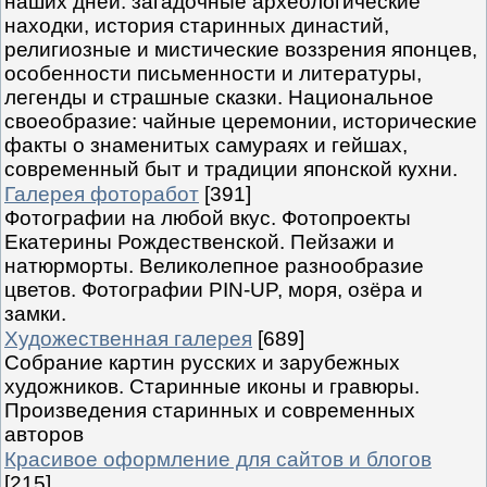
наших дней: загадочные археологические
находки, история старинных династий,
религиозные и мистические воззрения японцев,
особенности письменности и литературы,
легенды и страшные сказки. Национальное
своеобразие: чайные церемонии, исторические
факты о знаменитых самураях и гейшах,
современный быт и традиции японской кухни.
Галерея фоторабот
[391]
Фотографии на любой вкус. Фотопроекты
Екатерины Рождественской. Пейзажи и
натюрморты. Великолепное разнообразие
цветов. Фотографии PIN-UP, моря, озёра и
замки.
Художественная галерея
[689]
Собрание картин русских и зарубежных
художников. Старинные иконы и гравюры.
Произведения старинных и современных
авторов
Красивое оформление для сайтов и блогов
[215]