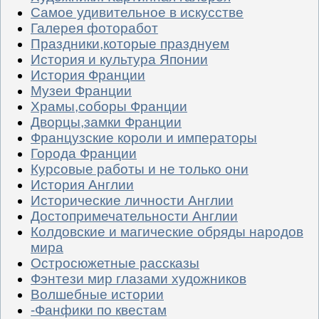
Самое удивительное в искусстве
Галерея фоторабот
Праздники,которые празднуем
История и культура Японии
История Франции
Музеи Франции
Храмы,соборы Франции
Дворцы,замки Франции
Французские короли и императоры
Города Франции
Курсовые работы и не только они
История Англии
Исторические личности Англии
Достопримечательности Англии
Колдовские и магические обряды народов
мира
Остросюжетные рассказы
Фэнтези мир глазами художников
Волшебные истории
-Фанфики по квестам