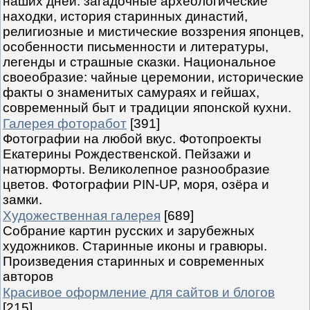
наших дней: загадочные археологические
находки, история старинных династий,
религиозные и мистические воззрения японцев,
особенности письменности и литературы,
легенды и страшные сказки. Национальное
своеобразие: чайные церемонии, исторические
факты о знаменитых самураях и гейшах,
современный быт и традиции японской кухни.
Галерея фоторабот
[391]
Фотографии на любой вкус. Фотопроекты
Екатерины Рождественской. Пейзажи и
натюрморты. Великолепное разнообразие
цветов. Фотографии PIN-UP, моря, озёра и
замки.
Художественная галерея
[689]
Собрание картин русских и зарубежных
художников. Старинные иконы и гравюры.
Произведения старинных и современных
авторов
Красивое оформление для сайтов и блогов
[215]