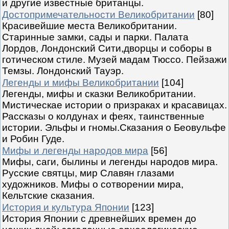
и другие известные британцы.
Достопримечательности Великобритании
[80]
Красивейшие места Великобритании.
Старинные замки, сады и парки. Палата
Лордов, Лондонский Сити,дворцы и соборы в
готическом стиле. Музей мадам Тюссо. Пейзажи
Темзы. Лондонский Тауэр.
Легенды и мифы Великобритании
[104]
Легенды, мифы и сказки Великобритании.
Мистическае истории о призраках и красавицах.
Рассказы о колдунах и феях, таинственные
истории. Эльфы и гномы.Сказания о Беовульфе
и Робин Гуде.
Мифы и легенды народов мира
[56]
Мифы, саги, былины и легенды народов мира.
Русские святцы, мир Славян глазами
художников. Мифы о сотворении мира,
Кельтские сказания.
История и культура Японии
[123]
История Японии с древнейших времен до