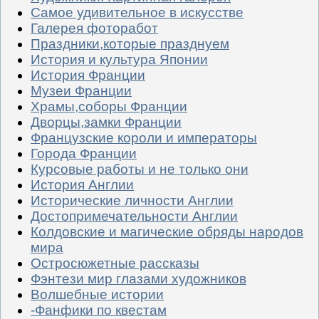
Самое удивительное в искусстве
Галерея фоторабот
Праздники,которые празднуем
История и культура Японии
История Франции
Музеи Франции
Храмы,соборы Франции
Дворцы,замки Франции
Французские короли и императоры
Города Франции
Курсовые работы и не только они
История Англии
Исторические личности Англии
Достопримечательности Англии
Колдовские и магические обряды народов
мира
Остросюжетные рассказы
Фэнтези мир глазами художников
Волшебные истории
-Фанфики по квестам