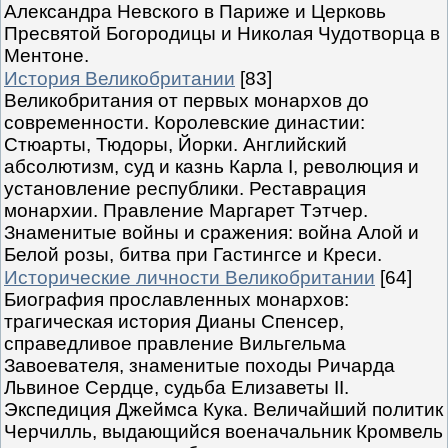
Александра Невского в Париже и Церковь
Пресвятой Богородицы и Николая Чудотворца в
Ментоне.
История Великобритании
[83]
Великобритания от первых монархов до
современности. Королевские династии:
Стюарты, Тюдоры, Йорки. Английский
абсолютизм, суд и казнь Карла I, революция и
установление республики. Реставрация
монархии. Правление Маргарет Тэтчер.
Знаменитые войны и сражения: война Алой и
Белой розы, битва при Гастингсе и Креси.
Исторические личности Великобритании
[64]
Биография прославленных монархов:
трагическая история Дианы Спенсер,
справедливое правление Вильгельма
Завоевателя, знаменитые походы Ричарда
Львиное Сердце, судьба Елизаветы II.
Экспедиция Джеймса Кука. Величайший политик
Черчилль, выдающийся военачальник Кромвель