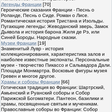
Легенды Франции
[70]
Героические сказания Франции - Песнь о
Роланде, Песнь о Сиде. Роман о Лисе.
Романтическая история Тристана и Изольды.
Пугающие легенды: Жеводанский зверь, Замок
Дьявола и история барона Жиля де Рэ, или
Синей Бороды. Народные сказки.
Музеи Франции
[19]
Знаменитый Лувр - история
коллекционирования, характеристика залов и
наиболее известные экспонаты. Персональные
музеи - творчество Пикассо и Сальвадора Дали.
Площади Монмартра. Восковые фигуры музея
Гревен и многое другое.
Храмы и соборы Франции
[66]
Готическая традиция во Франции: Шартрский,
Амьенский и Руанский соборы и Собор
Парижской Богоматери. Пантеон, базилики и
храмы, посвященные святым и мученикам.
Православные соборы во Франции: Собор