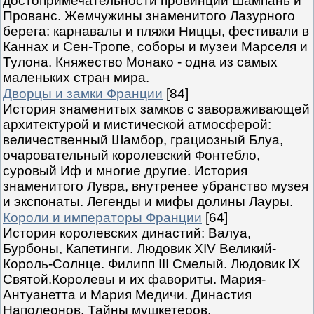
достопримечательности провинций Шампань и
Прованс. Жемчужины знаменитого Лазурного
берега: карнавалы и пляжи Ниццы, фестивали в
Каннах и Сен-Тропе, соборы и музеи Марселя и
Тулона. Княжество Монако - одна из самых
маленьких стран мира.
Дворцы и замки Франции
[84]
История знаменитых замков с завораживающей
архитектурой и мистической атмосферой:
величественный Шамбор, грациозный Блуа,
очаровательный королевский Фонтебло,
суровый Иф и многие другие. История
знаменитого Лувра, внутренее убранство музея
и экспонаты. Легенды и мифы долины Лауры.
Короли и императоры Франции
[64]
История королевских династий: Валуа,
Бурбоны, Капетинги. Людовик XIV Великий-
Король-Солнце. Филипп III Смелый. Людовик IX
Святой.Королевы и их фавориты. Мария-
Антуанетта и Мария Медичи. Династия
Наполеонов. Тайны мушкетеров.