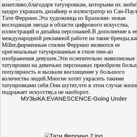
кокетливо,благодаря татуировкам, которыми их люби
щедро украшать дизайнер и иллюстратор из Сан-Пау
Тати Феррино.Эта художница из Бразилии- новая
восходящая звезда в области цифрового искусства,
иллюстраций и дизайна персонажей.В дополнение к е
международной рекламной работе на такие бренды,ка
Miller,фирменным стилем Феррино являются ее
оригинальные татуированные в стиле пин-ап
изображения девушек.Эти ослепительно живописные
татуировки на девичьих персонажах приобрели бол
популярность и вызвали восхищение у большого
количества людей.Многие хотят украсить такими
татуировками себя.Они шутят,что в этом случае жизн
подражает искусству,а не наоборот.
МУЗЫКА:EVANESCENCE-Going Under