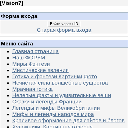
[
Vision7
]
Форма входа
Войти через uID
Старая форма входа
Меню сайта
Главная страница
Наш ФОРУМ
Миры Фэнтези
Мистические явления
Готика и фэнтези.Картинки,фото
Нечистая сила,волшебные существа
Мрачная готика
Нелепые факты и удивительные вещи
Сказки и легенды Франции
Легенды и мифы Великобритании
Мифы и легенды народов мира
Красивое оформление для сайтов и блогов
Художники. Картинная галерея