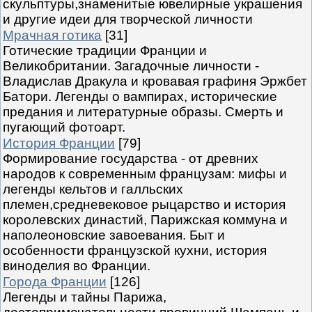
скульптуры,знаменитые ювелирные украшения
и другие идеи для творческой личности
Мрачная готика
[31]
Готические традиции Франции и
Великобритании. Загадочные личности -
Владислав Дракула и кровавая графиня Эржбет
Батори. Легенды о вампирах, исторические
предания и литературные образы. Смерть и
пугающий фотоарт.
История Франции
[79]
Формирование государства - от древних
народов к современным французам: мифы и
легенды кельтов и галльских
племен,средневековое рыцарство и история
королевских династий, Парижская коммуна и
наполеоновские завоевания. Быт и
особенности французской кухни, история
виноделия во Франции.
Города Франции
[126]
Легенды и тайны Парижа,