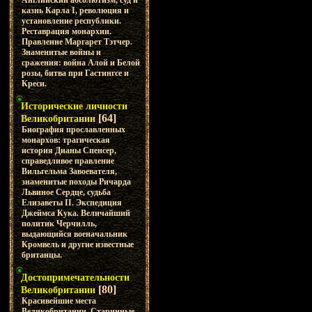
Английский абсолютизм, суд и
казнь Карла I, революция и
установление республики.
Реставрация монархии.
Правление Маргарет Тэтчер.
Знаменитые войны и
сражения: война Алой и Белой
розы, битва при Гастингсе и
Креси.
Исторические личности
[64]
Великобритании
Биография прославленных
монархов: трагическая
история Дианы Спенсер,
справедливое правление
Вильгельма Завоевателя,
знаменитые походы Ричарда
Львиное Сердце, судьба
Елизаветы II. Экспедиция
Джеймса Кука. Величайший
политик Черчилль,
выдающийся военачальник
Кромвель и другие известные
британцы.
Достопримечательности
[80]
Великобритании
Красивейшие места
Великобритании. Старинные