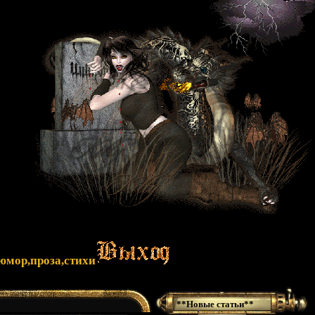
юмор,проза,стихи
**Новые статьи**