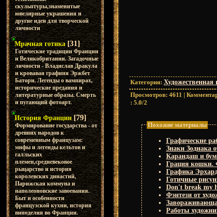
скульптуры,знаменитые
ювелирные украшения и
другие идеи для творческой
личности
[31]
Мрачная готика
Готические традиции Франции
и Великобритании. Загадочные
личности - Владислав Дракула
и кровавая графиня Эржбет
Батори. Легенды о вампирах,
Категория
:
Художественная 
исторические предания и
Просмотров
:
4611
|
Коммента
литературные образы. Смерть
:
5.0
/
2
и пугающий фотоарт.
[79]
История Франции
Похожие материалы
Формирование государства - от
древних народов к
современным французам:
Графические раб
мифы и легенды кельтов и
Знаки Зодиака 
галльских
Карандаш и бум
племен,средневековое
Грация кошки. Ф
рыцарство и история
Графика Эрхард
королевских династий,
Готичные рисунк
Парижская коммуна и
Don't break my 
наполеоновские завоевания.
Фэнтези от худ
Быт и особенности
Завораживающая
французской кухни, история
Работы художни
виноделия во Франции.