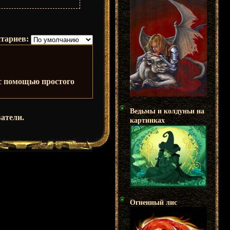
тариев:
 с помощью простого
Ведьмы и колдуньи на
атели.
картинках
Огненный лис