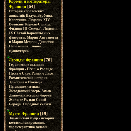
Короли и императоры
[64]
Франции
История королевских
династий: Валуа, Бурбоны,
Капетинги. Людовик XIV
Великий- Король-Солнце.
Филипп III Смелый. Людовик
IX Святой.Королевы и их
фавориты. Мария-Антуанетта
и Мария Медичи. Династия
Наполеонов. Тайны
мушкетеров.
[70]
Легенды Франции
Героические сказания
Франции - Песнь о Роланде,
Песнь о Сиде. Роман о Лисе.
Романтическая история
Тристана и Изольды.
Пугающие легенды:
Жеводанский зверь, Замок
Дьявола и история барона
Жиля де Рэ, или Синей
Бороды. Народные сказки.
[19]
Музеи Франции
Знаменитый Лувр - история
коллекционирования,
характеристика залов и