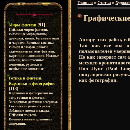
»
»
Главная
Статьи
Художес
Графические
[91]
Миры фентези
Пейзажи миров фэнтези,
сказочные миры,воины,
драконы, замки, безумные маги
Автору этих работ, в
и чародеи. Военная тактика
Так как все мы пр
гномов и эльфов, работы
пользователей уверяют
художников на тему фэнтези,
картинки и анимация. Нежные
Но как заверяет сам а
ангелы, воинственные
месяцев кропотливого
амазонки, русалки и
Пол Лунг (Paul Lu
необычные животные.
популярными рисунка
Готика и фентези.
как фотографии.
Картинки и фотографии
[113]
Картинки и фотографии на
тему готики и фентези.
Загадочные девушки в чёрном.
Готические розы и куклы.
Забавные гномы и эльфы.
Пейзажи фэнтези.
Величественные драконы в
анимации.