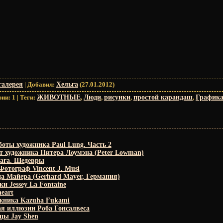
галерея
|
Добавил
:
Хельга
(27.01.2012)
рии
:
1
|
Теги
:
ЖИВОТНЫЕ
,
Люди
,
рисунки
,
простой карандаш
,
График
оты художника Paul Lung. Часть 2
от художника Питера Лоумэна (Peter Lowman)
ага. Шедевры
отограф Vincent J. Musi
а Майера (Gerhard Mayer, Германия)
и Jessey La Fontaine
heart
ожника Kazuha Fukami
 иллюзии Роба Гонсалвеса
цы Jay Shen