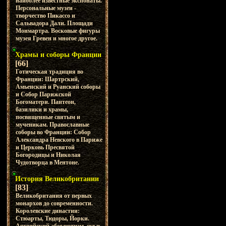
наиболее известные экспонаты.
Персональные музеи -
творчество Пикассо и
Сальвадора Дали. Площади
Монмартра. Восковые фигуры
музея Гревен и многое другое.
Храмы и соборы Франции
[66]
Готическая традиция во
Франции: Шартрский,
Амьенский и Руанский соборы
и Собор Парижской
Богоматери. Пантеон,
базилики и храмы,
посвященные святым и
мученикам. Православные
соборы во Франции: Собор
Александра Невского в Париже
и Церковь Пресвятой
Богородицы и Николая
Чудотворца в Ментоне.
История Великобритании
[83]
Великобритания от первых
монархов до современности.
Королевские династии:
Стюарты, Тюдоры, Йорки.