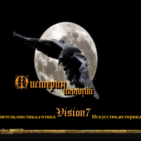
фэнтези,мистика,готика
Искусство,история,