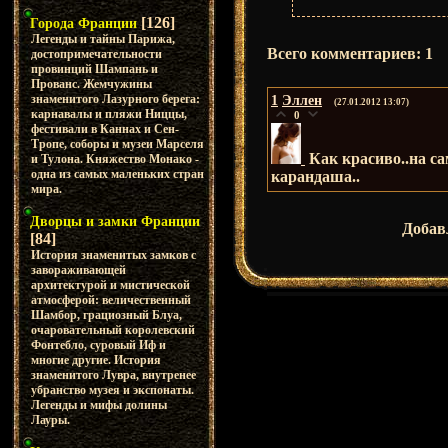
[126]
Города Франции
Легенды и тайны Парижа,
Всего комментариев
:
1
достопримечательности
провинций Шампань и
Прованс. Жемчужины
знаменитого Лазурного берега:
1
Эллен
(27.01.2012 13:07)
карнавалы и пляжи Ниццы,
0
фестивали в Каннах и Сен-
Тропе, соборы и музеи Марселя
Как красиво..на с
и Тулона. Княжество Монако -
одна из самых маленьких стран
карандаша..
мира.
Дворцы и замки Франции
Добав
[84]
История знаменитых замков с
завораживающей
архитектурой и мистической
атмосферой: величественный
Шамбор, грациозный Блуа,
очаровательный королевский
Фонтебло, суровый Иф и
многие другие. История
знаменитого Лувра, внутренее
убранство музея и экспонаты.
Легенды и мифы долины
Лауры.