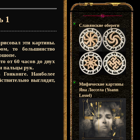
ь 1
Славянские обереги
арисовал эти картины.
ом, то большинство
тошопе.
то от 60 часов до двух
и пальцы рук.
 Гонконге. Наиболее
ствительно выглядят,
Мифические картины
Яна Лоссела (Yoann
Lossel)