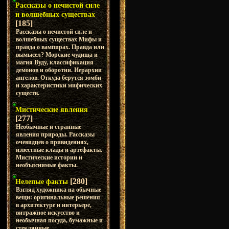
Рассказы о нечистой силе
и волшебных существах
[185]
Рассказы о нечистой силе и
волшебных существах Мифы и
правда о вампирах. Правда или
вымысел? Морские чудища и
магия Вуду, классификация
демонов и оборотни. Иерархии
ангелов. Откуда берутся зомби
и характеристики мифических
существ.
Мистические явления
[277]
Необычные и странные
явления природы. Рассказы
очевидцев о привидениях,
известные клады и артефакты.
Мистические истории и
необъяснимые факты.
[280]
Нелепые факты
Взгляд художника на обычные
вещи: оригинальные решения
в архитектуре и интерьере,
витражное искусство и
необычная посуда, бумажные и
стеклянные