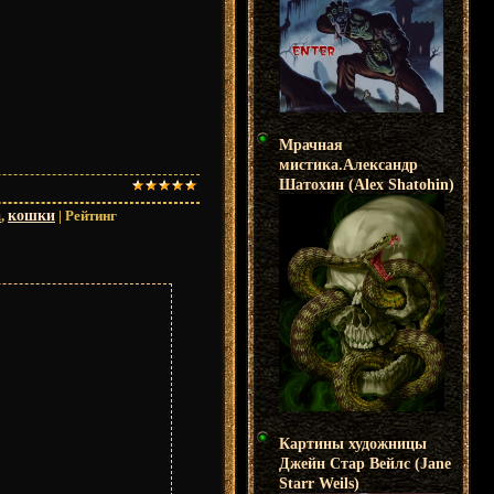
Мрачная
мистика.Александр
Шатохин (Alex Shatohin)
а
,
кошки
|
Рейтинг
Картины художницы
Джейн Стар Вейлс (Jane
Starr Weils)