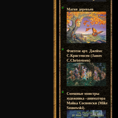
Магия деревьев
Фэнтези арт. Джеймс
С.Кристенсен (James
C.Christensen)
Смешные монстры
художника –аниматора
Майка Сосновски (Mike
Sosnowski).