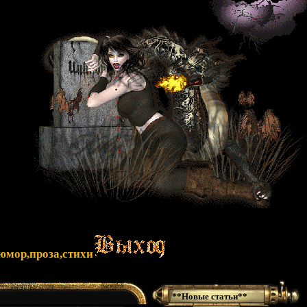
юмор,проза,стихи
**Новые статьи**