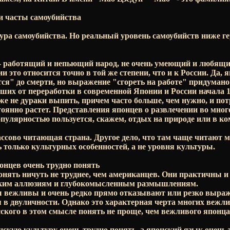
 часты самоубийства
тура самоубийства. Но реальный уровень самоубийств ниже г
 работящий и непьющий народ, не очень умеющий и любящи
и это относится точно в той же степени, что и к России. Да,
ся" до смерти, но выражение "сгореть на работе" придумано
ших от переработки в современной Японии и России начала 1
е не дураки выпить, причем часто больше, чем нужно, и по
оянно растет. Представления японцев о развлечении во мног
пулярностью пользуется, скажем, отдых на природе или в ко
ассово читающая страна. Другое дело, что там чаще читают м
ь только культурных особенностей, а не уровня культуры.
нцев очень трудно понять
онять ничуть не труднее, чем американцев. Они практичны и
ским аллюзиям и глубокомысленным размышлениям.
ы вежливы и очень редко прямо отказывают или резко выраж
я в двуличности. Однако это характерная черта многих вежл
сского в этом смысле понять не проще, чем вежливого японца
кую культуру очень трудно понять, а японский язык очень 