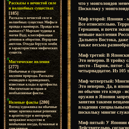
что у монголоидов мен
Рассказы о нечистой силе
Поскольку у монголоидо
и волшебных существах
[185]
Рассказы о нечистой силе и
Миф второй: Япония - 
волшебных существах Мифы и
Все относительно. Терр
правда о вампирах. Правда или
Германии, и почти экви
вымысел? Морские чудища и
меньше населения Росс
магия Вуду, классификация
Дальнего Востока, даж
демонов и оборотни. Иерархии
ангелов. Откуда берутся зомби
также весьма разнообраз
и характеристики мифических
существ.
Миф третий: В Японских
Это неверно. В тройку 
Мистические явления
место - Париж, пятое - 
[277]
четырнадцатое. Из 105 т
Необычные и странные
явления природы. Рассказы
очевидцев о привидениях,
Миф четвертый: Многи
известные клады и артефакты.
Это неверно. Да, в япо
Мистические истории и
но обычно это кэндо - и
необъяснимые факты.
оружия в Японии запре
занятия такими вещами 
[280]
Нелепые факты
владения специальными 
Взгляд художника на обычные
вещи: оригинальные решения
поскольку многие служи
в архитектуре и интерьере,
витражное искусство и
Миф пятый: У Японии 
необычная посуда, бумажные и
Действительно, согласн
стеклянные