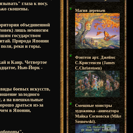
зывать" глаза к носу.
лько скошены.
Магия деревьев
ерритория объединенной
еловек) лишь немногим
ейшим государством
Китай. Природа Японии
 поля, реки и горы.
Фэнтези арт. Джеймс
ай и Каир. Четвертое
С.Кристенсен (James
надцатое, Нью-Йорк -
C.Christensen)
 виды боевых искусств,
 ношение холодного
, а на внешкольные
орошо драться из-за
Смешные монстры
 чем в Японии,
художника –аниматора
Майка Сосновски (Mike
Sosnowski).
ообороны",