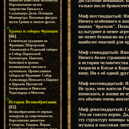
достаточно невинные. Б
наиболее известные экспонаты.
Персональные музеи -
только после бракосоче
творчество Пикассо и
Сальвадора Дали. Площади
Миф шестнадцатый: Япо
Монмартра. Восковые фигуры
Ничего особенного в яп
музея Гревен и многое другое.
наших "братков". Похо
культурнее и менее агр
Храмы и соборы Франции
[66]
но менее безопасно на 
Готическая традиция во
наиболее опасной для п
Франции: Шартрский,
Амьенский и Руанский соборы
Миф семнадцатый: Япо
и Собор Парижской
Ничего более страшного
Богоматери. Пантеон,
в истории человечества 
базилики и храмы,
посвященные святым и
творили в Китае и Коре
мученикам. Православные
вину. Ни о об одной друг
соборы во Франции: Собор
Александра Невского в Париже
Миф восемнадцатый: Я
и Церковь Пресвятой
Не хуже, чем жители Ро
Богородицы и Николая
Чудотворца в Ментоне.
японского, в жизни не н
его обычно очень неплох
История Великобритании
[83]
Миф девятнадцатый: Со
Великобритания от первых
Это не совсем верно. Д
монархов до современности.
эту структуру японцы з
Королевские династии:
музыка и массовая лите
Стюарты, Тюдоры, Йорки.