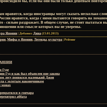
е происходило бы, если бы они были только дешевым повтор
 нравится, когда иностранцы могут сказать несколько слов
России нравится, когда с ними пытаются говорить на ломаном
о - сильно раздражает. В общем случае, не стоит пытаться в
изношении или смысле которых вы не уверены.
ура Японии
|
Добавил
:
Дина
(15.01.2013)
ория
,
Мифы о Японии
,
Легенды
,
культура
|
Рейтинг
РАНЦИИ
н Гуде
ин Гуд и как был объявлен вне закона
ом лесу появился маленький Джон
ела с золотым наконечником
 монах
превратился в гончара
ерехитрил аббата