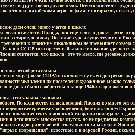
угую культуру и любой другой язык. Ничего особенно трудног
ложен только китайскими иероглифами, с которыми, кстати, 
ские дети очень много учатся в школе
м российские дети. Правда, они еще ходят в дзюку - репетито
 или в старшую школу. Но такие курсы существуют и в Росси
м требований к японским школьникам не превышает объема 
в. Как и в СССР того времени, большое внимание уделяется з
Японии считается, что школа - это то место, где ребенок дол
нию.
понцы неизобретательны
есто в мире (после США) по количеству ежегодно регистрир
ованности мышления их писателей и художников можно тольк
тные диски были изобретены в конце 1940-х годов именно в 
нцы - сексуальные маньяки
добного. По количеству изнасилований Япония во много раз о
о эпидемий венерических заболеваний, бывших бичом Европ
нного внимания сексу в японской традиции никогда не отдав
зни и источником множества шуток, но не предметом компле
 часть видов развлечений сексуального характера в Японии 
о "игры в извращения", известные и в царской России, весьм