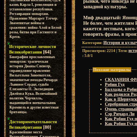
Английский абсолютизм, суд и
рынки, чего никогда н
казнь Карла I, революция и
западной культуры.
установление республики.
Реставрация монархии.
Миф двадцатый: Японцам
Правление Маргарет Тэтчер.
Не более, чем жителям 
Знаменитые войны и
сражения: война Алой и Белой
кажется лестным, кого-т
розы, битва при Гастингсе и
говорить фразы, в про
Креси.
Категория
:
История и культ
Исторические личности
Просмотров
:
2214
|
Теги
:
ист
[64]
Великобритании
:
5.0
/
1
Биография прославленных
монархов: трагическая
история Дианы Спенсер,
Похожие материалы
справедливое правление
Вильгельма Завоевателя,
СКАЗАНИЯ Ф
знаменитые походы Ричарда
Львиное Сердце, судьба
Робин Гуд
Елизаветы II. Экспедиция
Баллады о Роби
Джеймса Кука. Величайший
Как родился Род
политик Черчилль,
Как в Шервудск
выдающийся военачальник
Серебряная стр
Кромвель и другие известные
Очень странный
британцы.
Сэр Ричард Ли
Как Робин Гуд 
Достопримечательности
Как Робин Гуд п
[80]
Великобритании
Красивейшие места
Великобритании. Старинные