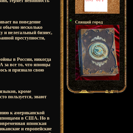
ин, теряет невинность
ивает на поведение
Спящий город
ы обычно несколько
у и нелегальный бизнес,
ванной преступности,
войны в России, никогда
А за все то, что японцы
ось и признало свою
 языков, кроме
сто пользуется, знают
ению к американской
 японцами в США. Но в
современная японская
риканские и европейские