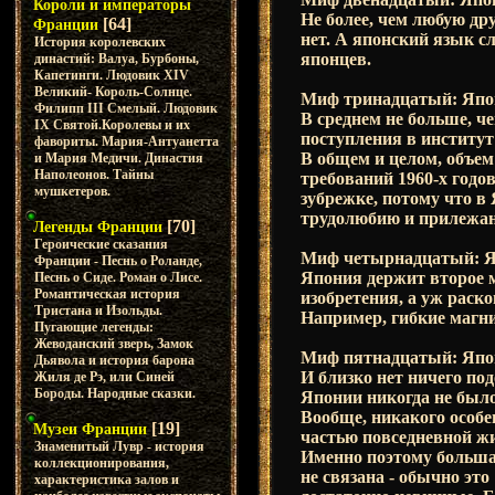
Короли и императоры
Не более, чем любую др
[64]
Франции
нет. А японский язык с
История королевских
японцев.
династий: Валуа, Бурбоны,
Капетинги. Людовик XIV
Великий- Король-Солнце.
Миф тринадцатый: Япон
Филипп III Смелый. Людовик
В среднем не больше, че
IX Святой.Королевы и их
поступления в институт
фавориты. Мария-Антуанетта
В общем и целом, объе
и Мария Медичи. Династия
Наполеонов. Тайны
требований 1960-х годо
мушкетеров.
зубрежке, потому что в 
трудолюбию и прилежа
[70]
Легенды Франции
Героические сказания
Миф четырнадцатый: Я
Франции - Песнь о Роланде,
Япония держит второе м
Песнь о Сиде. Роман о Лисе.
Романтическая история
изобретения, а уж раск
Тристана и Изольды.
Например, гибкие магни
Пугающие легенды:
Жеводанский зверь, Замок
Миф пятнадцатый: Япо
Дьявола и история барона
И близко нет ничего по
Жиля де Рэ, или Синей
Бороды. Народные сказки.
Японии никогда не был
Вообще, никакого особе
[19]
Музеи Франции
частью повседневной жи
Знаменитый Лувр - история
Именно поэтому большая
коллекционирования,
не связана - обычно эт
характеристика залов и