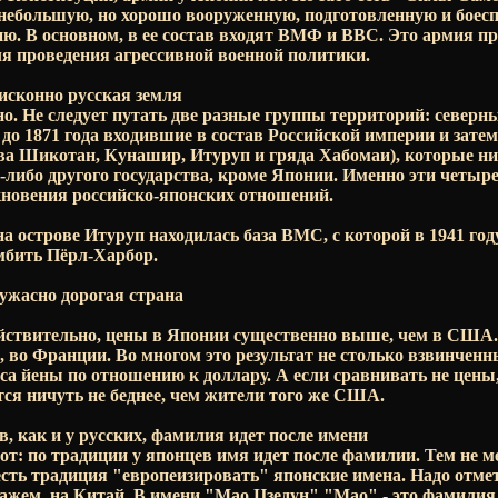
небольшую, но хорошо вооруженную, подготовленную и боес
. В основном, в ее состав входят ВМФ и ВВС. Это армия пр
ля проведения агрессивной военной политики.
исконно русская земля
о. Не следует путать две разные группы территорий: северн
до 1871 года входившие в состав Российской империи и зате
 Шикотан, Кунашир, Итуруп и гряда Хабомаи), которые нико
о-либо другого государства, кроме Японии. Именно эти четыр
новения российско-японских отношений.
на острове Итуруп находилась база ВМС, с которой в 1941 го
мбить Пёрл-Харбор.
ужасно дорогая страна
ействительно, цены в Японии существенно выше, чем в США.
, во Франции. Во многом это результат не столько взвинченн
са йены по отношению к доллару. А если сравнивать не цены
тся ничуть не беднее, чем жители того же США.
, как и у русских, фамилия идет после имени
от: по традиции у японцев имя идет после фамилии. Тем не мен
есть традиция "европеизировать" японские имена. Надо отмет
кажем, на Китай. В имени "Мао Цзедун" "Мао" - это фамилия