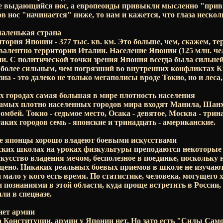
ее выдающийся нос, а европеоиды привыкли мысленно "привя
в нос "начинается" ниже, то нам и кажется, что глаза неско
маленькая страна
итория Японии - 377 тыс. кв. км. Это больше, чем, скажем, т
валентно территории Италии. Население Японии (125 млн. ч
ии. С политической точки зрения Япония всегда была сильн
е более сильным, чем погрязший во внутренних конфликтах 
на - это далеко не только мегаполисы вроде Токио, но и леса,
 городах самая большая в мире плотность населения
самых плотно населенных городов мира входят Манила, Шанх
Бомбей. Токио - седьмое место, Осака - девятое, Москва - три
аких городов семь - японские и тринадцать - американские.
е японцы хорошо владеют боевыми искусствами
нских школах на уроках физкультуры преподаются некоторые
скусство владения мечом, бесполезное в поединке, поскольку
щено. Никаких реальных боевых приемов в школе не изучают
мало у кого есть время. По статистике, человека, могущего х
познаниями в этой области, куда проще встретить в России,
ли в спецназе.
нет армии
о Конституции, армии у Японии нет. Но зато есть "Силы Сам