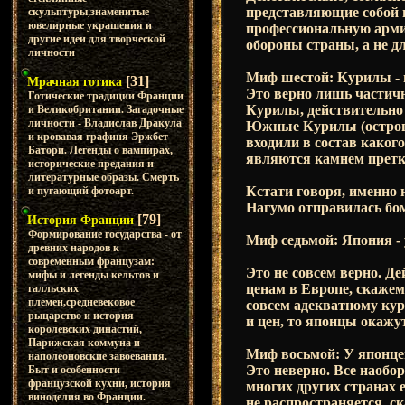
представляющие собой 
скульптуры,знаменитые
ювелирные украшения и
профессиональную армию
другие идеи для творческой
обороны страны, а не д
личности
Миф шестой: Курилы - 
[31]
Мрачная готика
Это верно лишь частичн
Готические традиции Франции
Курилы, действительно 
и Великобритании. Загадочные
личности - Владислав Дракула
Южные Курилы (острова
и кровавая графиня Эржбет
входили в состав каког
Батори. Легенды о вампирах,
являются камнем претк
исторические предания и
литературные образы. Смерть
Кстати говоря, именно 
и пугающий фотоарт.
Нагумо отправилась бо
[79]
История Франции
Формирование государства - от
Миф седьмой: Япония - 
древних народов к
современным французам:
Это не совсем верно. Д
мифы и легенды кельтов и
ценам в Европе, скажем
галльских
племен,средневековое
совсем адекватному кур
рыцарство и история
и цен, то японцы окажу
королевских династий,
Парижская коммуна и
Миф восьмой: У японцев
наполеоновские завоевания.
Это неверно. Все наобор
Быт и особенности
французской кухни, история
многих других странах 
виноделия во Франции.
не распространяется, с