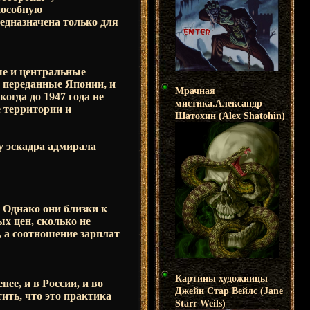
пособную
едназначена только для
ые и центральные
м переданные Японии, и
Мрачная
гда до 1947 года не
мистика.Александр
е территории и
Шатохин (Alex Shatohin)
ду эскадра адмирала
 Однако они близки к
ых цен, сколько не
, а соотношение зарплат
Картины художницы
ее, и в России, и во
Джейн Стар Вейлс (Jane
ить, что это практика
Starr Weils)
.