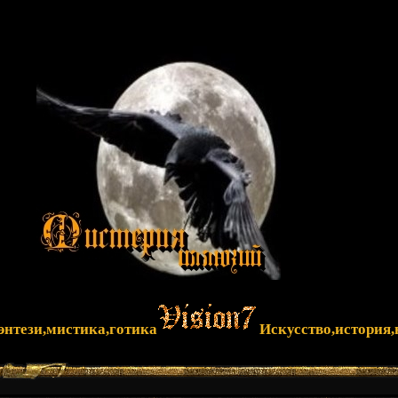
фэнтези,мистика,готика
Искусство,история,