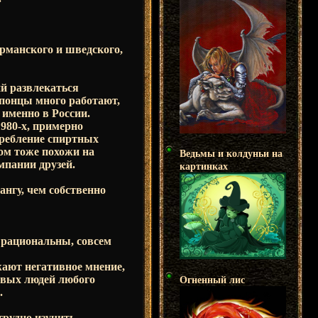
ерманского и шведского,
й развлекаться
 японцы много работают,
 именно в России.
980-х, примерно
требление спиртных
ом тоже похожи на
Ведьмы и колдуньи на
мпании друзей.
картинках
ангу, чем собственно
 рациональны, совсем
ают негативное мнение,
ивых людей любого
Огненный лис
.
трудно изучить