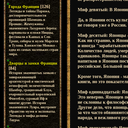
[126]
Города Франции
Миф девятый: В Японии
Легенды и тайны Парижа,
достопримечательности
Да, в Японии есть куль
провинций Шампань и
Прованс. Жемчужины
не говоря уже о России.
знаменитого Лазурного берега:
карнавалы и пляжи Ниццы,
Миф десятый: Японцы -
фестивали в Каннах и Сен-
Как ни странно, к Япони
Тропе, соборы и музеи Марселя
и иногда "зарабатывают
и Тулона. Княжество Монако -
одна из самых маленьких стран
Количество людей, умер
мира.
одинаково. Японцы такж
напитков в Японии пост
Дворцы и замки Франции
российские. Большой по
[84]
История знаменитых замков с
Кроме того, Япония - м
завораживающей
книги, но это показател
архитектурой и мистической
атмосферой: величественный
Шамбор, грациозный Блуа,
Миф одиннадцатый: Япо
очаровательный королевский
Это неверно. Японцев п
Фонтебло, суровый Иф и
не склонны к философ
многие другие. История
Другое дело, что японц
знаменитого Лувра, внутренее
убранство музея и экспонаты.
за что часто обвиняютс
Легенды и мифы долины
народа, и вежливого ру
Лауры.
Миф двенадцатый: Японс