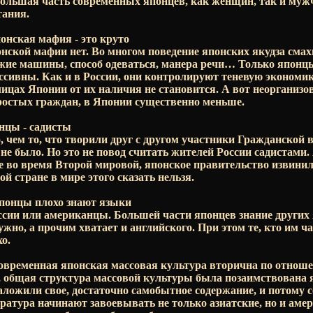
ольшая часть современных японцев, как женщин, так и мужч
тания.
нская мафия - это круто
онской мафии нет. Во многом поведение японских якудза смах
жие машины, способ одеваться, манера речи… Только японц
ессивны. Как и в России, они контролируют теневую экономик
улицах Японии от их наличия не становится. А вот неорганизо
ростых граждан, в Японии существенно меньше.
нцы - садисты
, чем то, что творили друг с другом участники Гражданской 
не было. Но это не повод считать жителей России садистами. 
е во время Второй мировой, японское правительство извинил
ой стране в мире этого сказать нельзя.
понцы плохо знают языки
ссии или американцы. Большей части японцев знание других
ужно, а прочим хватает и английского. При этом те, кто им ча
о.
временная японская массовая культура вторична по отнош
а, общая структура массовой культуры была позаимствована
аложили свое, достаточно самобытное содержание, и потому 
ратура начинают завоевывать не только азиатские, но и аме