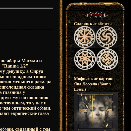
Славянские обереги
Хаясибары Мэгуми и
 "Ranma 1/2",
му-девушку, а Сируа -
и монголоидным типом
Мифические картины
ллюзия меньшего размера
Яна Лоссела (Yoann
монголоидная складка
Lossel)
а глазница у
к другому соотношению
остоянным, то у нас и
е чем оптический обман,
ают европейские глаза
обман, связанный с тем,