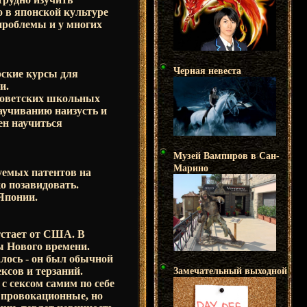
о в японской культуре
проблемы и у многих
Черная невеста
рские курсы для
и.
советских школьных
аучиванию наизусть и
жен научиться
Музей Вампиров в Сан-
Марино
уемых патентов на
о позавидовать.
Японии.
тстает от США. В
ы Нового времени.
алось - он был обычной
ксов и терзаний.
Замечательный выходной
с сексом самим по себе
а провокационные, но