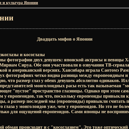
я и культура Японии
нии
Двадцать мифов о Японии
коглазы и косоглазы
ены фотографии двух девушек: японской актрисы и певицы 
Мириам Сируа. Обе они участвовали в озвучании ТВ-сериала
ской и американской версиях. Хаясибара играла Саотомэ Рам
двух фотографиях четко видна разница между европеоидным 
но, что размер глаз у обеих девушек абсолютно одинаков. И
у представителей монголоидных расы есть так называемая "
яющее "пустое" пространство глазницы. Однако при этом сам
м у европеоидов, так что, поскольку европеоиды привыкли 
ицы, а размер последней мы (европеоиды) привыкли считать п
 глаза у монголоидов уже, чем у европеоидов. Но это не боле
олько для ощущений европеоидов. Сами японцы не восприним
 обман происходит и с "косоглазием". Это тоже оптический 