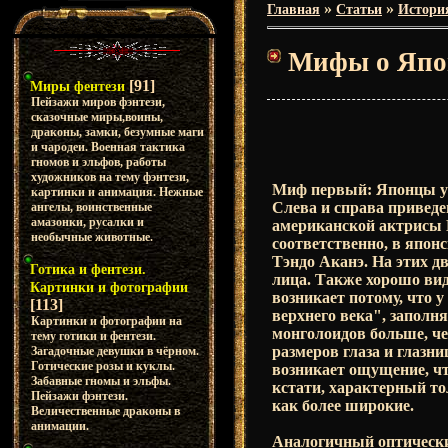
»
»
Главная
Статьи
Истори
Мифы о Япо
[91]
Миры фентези
Пейзажи миров фэнтези,
сказочные миры,воины,
драконы, замки, безумные маги
и чародеи. Военная тактика
гномов и эльфов, работы
художников на тему фэнтези,
Миф первый: Японцы уз
картинки и анимация. Нежные
Слева и справа привед
ангелы, воинственные
амазонки, русалки и
американской актрисы 
необычные животные.
соответственно, в япон
Тэндо Аканэ. На этих 
Готика и фентези.
лица. Также хорошо вид
Картинки и фотографии
возникает потому, что 
[113]
верхнего века", заполн
Картинки и фотографии на
монголоидов больше, че
тему готики и фентези.
размеров глаза и глазн
Загадочные девушки в чёрном.
Готические розы и куклы.
возникает ощущение, что
Забавные гномы и эльфы.
кстати, характерный т
Пейзажи фэнтези.
как более широкие.
Величественные драконы в
анимации.
Аналогичный оптический