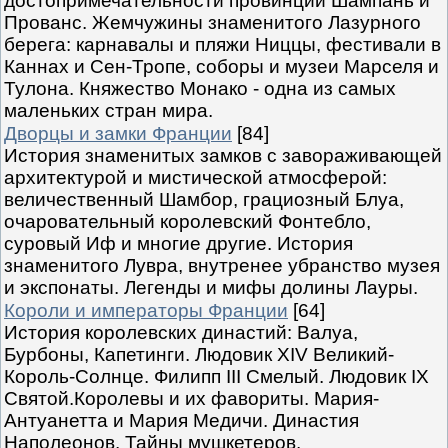
достопримечательности провинций Шампань и
Прованс. Жемчужины знаменитого Лазурного
берега: карнавалы и пляжи Ниццы, фестивали в
Каннах и Сен-Тропе, соборы и музеи Марселя и
Тулона. Княжество Монако - одна из самых
маленьких стран мира.
Дворцы и замки Франции
[84]
История знаменитых замков с завораживающей
архитектурой и мистической атмосферой:
величественный Шамбор, грациозный Блуа,
очаровательный королевский Фонтебло,
суровый Иф и многие другие. История
знаменитого Лувра, внутренее убранство музея
и экспонаты. Легенды и мифы долины Лауры.
Короли и императоры Франции
[64]
История королевских династий: Валуа,
Бурбоны, Капетинги. Людовик XIV Великий-
Король-Солнце. Филипп III Смелый. Людовик IX
Святой.Королевы и их фавориты. Мария-
Антуанетта и Мария Медичи. Династия
Наполеонов. Тайны мушкетеров.