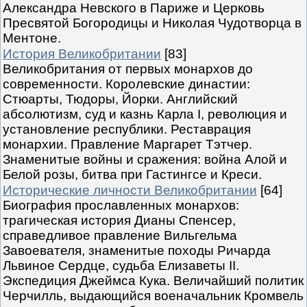
Александра Невского в Париже и Церковь
Пресвятой Богородицы и Николая Чудотворца в
Ментоне.
История Великобритании
[83]
Великобритания от первых монархов до
современности. Королевские династии:
Стюарты, Тюдоры, Йорки. Английский
абсолютизм, суд и казнь Карла I, революция и
установление республики. Реставрация
монархии. Правление Маргарет Тэтчер.
Знаменитые войны и сражения: война Алой и
Белой розы, битва при Гастингсе и Креси.
Исторические личности Великобритании
[64]
Биография прославленных монархов:
трагическая история Дианы Спенсер,
справедливое правление Вильгельма
Завоевателя, знаменитые походы Ричарда
Львиное Сердце, судьба Елизаветы II.
Экспедиция Джеймса Кука. Величайший политик
Черчилль, выдающийся военачальник Кромвель