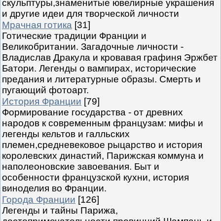
скульптуры,знаменитые ювелирные украшения
и другие идеи для творческой личности
Мрачная готика
[31]
Готические традиции Франции и
Великобритании. Загадочные личности -
Владислав Дракула и кровавая графиня Эржбет
Батори. Легенды о вампирах, исторические
предания и литературные образы. Смерть и
пугающий фотоарт.
История Франции
[79]
Формирование государства - от древних
народов к современным французам: мифы и
легенды кельтов и галльских
племен,средневековое рыцарство и история
королевских династий, Парижская коммуна и
наполеоновские завоевания. Быт и
особенности французской кухни, история
виноделия во Франции.
Города Франции
[126]
Легенды и тайны Парижа,