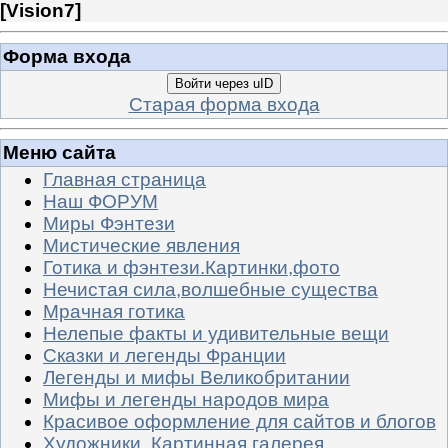
[
Vision7
]
Форма входа
Войти через uID
Старая форма входа
Меню сайта
Главная страница
Наш ФОРУМ
Миры Фэнтези
Мистические явления
Готика и фэнтези.Картинки,фото
Нечистая сила,волшебные существа
Мрачная готика
Нелепые факты и удивительные вещи
Сказки и легенды Франции
Легенды и мифы Великобритании
Мифы и легенды народов мира
Красивое оформление для сайтов и блогов
Художники. Картинная галерея