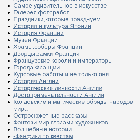
Самое удивительное в искусстве
Галерея фоторабот
Праздники,которые празднуем
История и культура Японии
История Франции
Музеи Франции
Храмы,соборы Франции
Дворцы,замки Франции
Французские короли и императоры
Города Франции
Курсовые работы и не только они
История Англии
Исторические личности Англии
Достопримечательности Англии
Колдовские и магические обряды народов
мира
Остросюжетные рассказы
Фэнтези мир глазами художников
Волшебные истории
-Фанфики по квестам