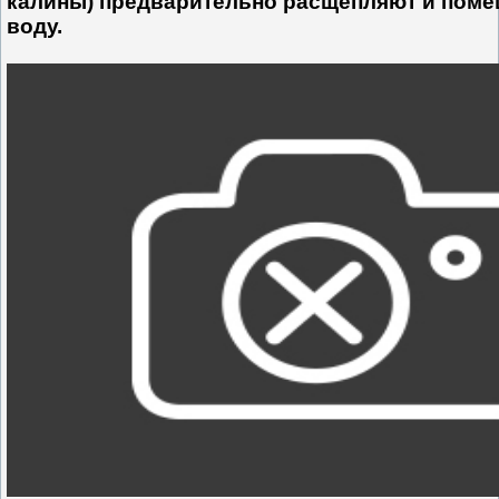
калины) предварительно расщепляют и поме
воду.