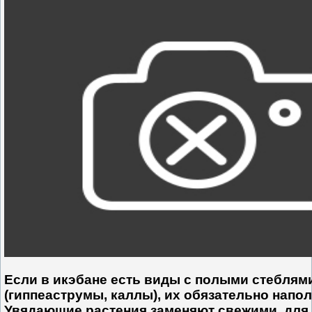
Если в икэбане есть виды с полыми стеблям
(гиппеаструмы, каллы), их обязательно напо
Увядающие растения заменяют свежими, для 