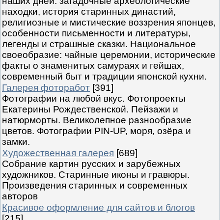
наших дней: загадочные археологические
находки, история старинных династий,
религиозные и мистические воззрения японцев,
особенности письменности и литературы,
легенды и страшные сказки. Национальное
своеобразие: чайные церемонии, исторические
факты о знаменитых самураях и гейшах,
современный быт и традиции японской кухни.
Галерея фоторабот
[391]
Фотографии на любой вкус. Фотопроекты
Екатерины Рождественской. Пейзажи и
натюрморты. Великолепное разнообразие
цветов. Фотографии PIN-UP, моря, озёра и
замки.
Художественная галерея
[689]
Собрание картин русских и зарубежных
художников. Старинные иконы и гравюры.
Произведения старинных и современных
авторов
Красивое оформление для сайтов и блогов
[215]