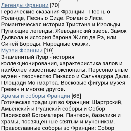
Легенды Франции
[70]
Героические сказания Франции - Песнь о
Роланде, Песнь о Сиде. Роман о Лисе.
Романтическая история Тристана и Изольды.
Пугающие легенды: Жеводанский зверь, Замок
Дьявола и история барона Жиля де Рэ, или
Синей Бороды. Народные сказки.
Музеи Франции
[19]
Знаменитый Лувр - история
коллекционирования, характеристика залов и
наиболее известные экспонаты. Персональные
музеи - творчество Пикассо и Сальвадора Дали.
Площади Монмартра. Восковые фигуры музея
Гревен и многое другое.
Храмы и соборы Франции
[66]
Готическая традиция во Франции: Шартрский,
Амьенский и Руанский соборы и Собор
Парижской Богоматери. Пантеон, базилики и
храмы, посвященные святым и мученикам.
Православные соборы во Франции: Собор