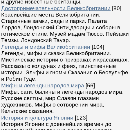
и другие известные британцы.
Достопримечательности Великобритании
[80]
Красивейшие места Великобритании.
Старинные замки, сады и парки. Палата
Лордов, Лондонский Сити,дворцы и соборы в
готическом стиле. Музей мадам Тюссо. Пейзажи
Темзы. Лондонский Тауэр.
Легенды и мифы Великобритании
[104]
Легенды, мифы и сказки Великобритании.
Мистическае истории о призраках и красавицах.
Рассказы о колдунах и феях, таинственные
истории. Эльфы и гномы.Сказания о Беовульфе
и Робин Гуде.
Мифы и легенды народов мира
[56]
Мифы, саги, былины и легенды народов мира.
Русские святцы, мир Славян глазами
художников. Мифы о сотворении мира,
Кельтские сказания.
История и культура Японии
[123]
История Японии с древнейших времен до