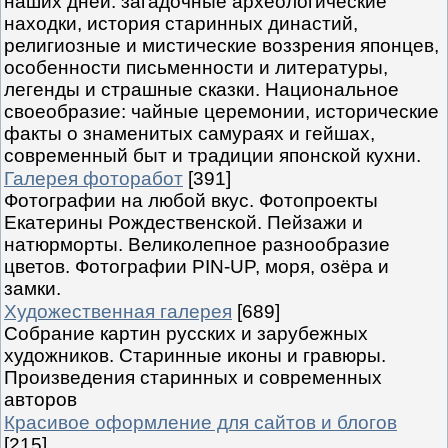
наших дней: загадочные археологические
находки, история старинных династий,
религиозные и мистические воззрения японцев,
особенности письменности и литературы,
легенды и страшные сказки. Национальное
своеобразие: чайные церемонии, исторические
факты о знаменитых самураях и гейшах,
современный быт и традиции японской кухни.
Галерея фоторабот
[391]
Фотографии на любой вкус. Фотопроекты
Екатерины Рождественской. Пейзажи и
натюрморты. Великолепное разнообразие
цветов. Фотографии PIN-UP, моря, озёра и
замки.
Художественная галерея
[689]
Собрание картин русских и зарубежных
художников. Старинные иконы и гравюры.
Произведения старинных и современных
авторов
Красивое оформление для сайтов и блогов
[215]