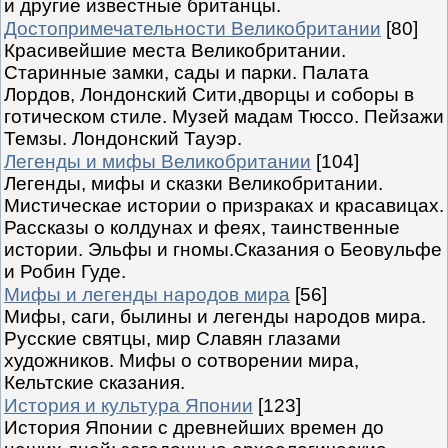
и другие известные британцы.
Достопримечательности Великобритании
[80]
Красивейшие места Великобритании.
Старинные замки, сады и парки. Палата
Лордов, Лондонский Сити,дворцы и соборы в
готическом стиле. Музей мадам Тюссо. Пейзажи
Темзы. Лондонский Тауэр.
Легенды и мифы Великобритании
[104]
Легенды, мифы и сказки Великобритании.
Мистическае истории о призраках и красавицах.
Рассказы о колдунах и феях, таинственные
истории. Эльфы и гномы.Сказания о Беовульфе
и Робин Гуде.
Мифы и легенды народов мира
[56]
Мифы, саги, былины и легенды народов мира.
Русские святцы, мир Славян глазами
художников. Мифы о сотворении мира,
Кельтские сказания.
История и культура Японии
[123]
История Японии с древнейших времен до