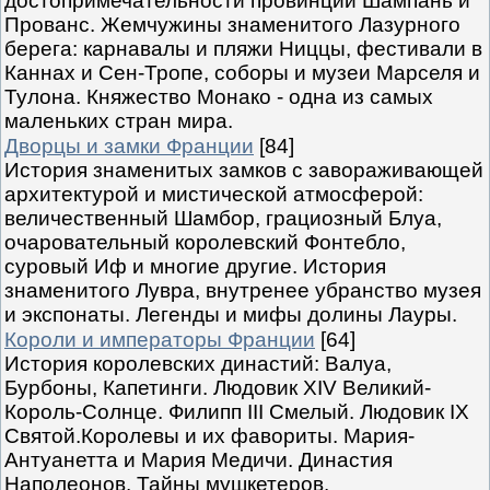
достопримечательности провинций Шампань и
Прованс. Жемчужины знаменитого Лазурного
берега: карнавалы и пляжи Ниццы, фестивали в
Каннах и Сен-Тропе, соборы и музеи Марселя и
Тулона. Княжество Монако - одна из самых
маленьких стран мира.
Дворцы и замки Франции
[84]
История знаменитых замков с завораживающей
архитектурой и мистической атмосферой:
величественный Шамбор, грациозный Блуа,
очаровательный королевский Фонтебло,
суровый Иф и многие другие. История
знаменитого Лувра, внутренее убранство музея
и экспонаты. Легенды и мифы долины Лауры.
Короли и императоры Франции
[64]
История королевских династий: Валуа,
Бурбоны, Капетинги. Людовик XIV Великий-
Король-Солнце. Филипп III Смелый. Людовик IX
Святой.Королевы и их фавориты. Мария-
Антуанетта и Мария Медичи. Династия
Наполеонов. Тайны мушкетеров.