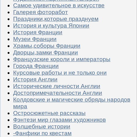
Самое удивительное в искусстве
Галерея фоторабот
Праздники,которые празднуем
История и культура Японии
История Франции
Музеи Франции
Храмы,соборы Франции
Дворцы,замки Франции
Французские короли и императоры
Города Франции
Курсовые работы и не только они
История Англии
Исторические личности Англии
Достопримечательности Англии
Колдовские и магические обряды народов
мира
Остросюжетные рассказы
Фэнтези мир глазами художников
Волшебные истории
-Фанфики по квестам