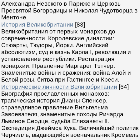
Александра Невского в Париже и Церковь
Пресвятой Богородицы и Николая Чудотворца в
Ментоне.
История Великобритании
[83]
Великобритания от первых монархов до
современности. Королевские династии:
Стюарты, Тюдоры, Йорки. Английский
абсолютизм, суд и казнь Карла I, революция и
установление республики. Реставрация
монархии. Правление Маргарет Тэтчер.
Знаменитые войны и сражения: война Алой и
Белой розы, битва при Гастингсе и Креси.
Исторические личности Великобритании
[64]
Биография прославленных монархов:
трагическая история Дианы Спенсер,
справедливое правление Вильгельма
Завоевателя, знаменитые походы Ричарда
Львиное Сердце, судьба Елизаветы II.
Экспедиция Джеймса Кука. Величайший политик
Черчилль, выдающийся военачальник Кромвель