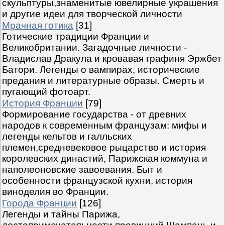
скульптуры,знаменитые ювелирные украшения
и другие идеи для творческой личности
Мрачная готика
[31]
Готические традиции Франции и
Великобритании. Загадочные личности -
Владислав Дракула и кровавая графиня Эржбет
Батори. Легенды о вампирах, исторические
предания и литературные образы. Смерть и
пугающий фотоарт.
История Франции
[79]
Формирование государства - от древних
народов к современным французам: мифы и
легенды кельтов и галльских
племен,средневековое рыцарство и история
королевских династий, Парижская коммуна и
наполеоновские завоевания. Быт и
особенности французской кухни, история
виноделия во Франции.
Города Франции
[126]
Легенды и тайны Парижа,