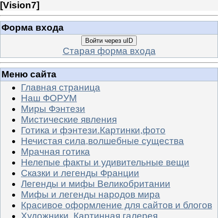
[
Vision7
]
Форма входа
Войти через uID
Старая форма входа
Меню сайта
Главная страница
Наш ФОРУМ
Миры Фэнтези
Мистические явления
Готика и фэнтези.Картинки,фото
Нечистая сила,волшебные существа
Мрачная готика
Нелепые факты и удивительные вещи
Сказки и легенды Франции
Легенды и мифы Великобритании
Мифы и легенды народов мира
Красивое оформление для сайтов и блогов
Художники. Картинная галерея