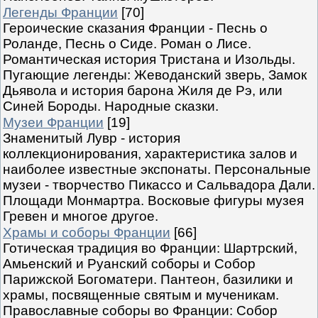
Легенды Франции
[70]
Героические сказания Франции - Песнь о
Роланде, Песнь о Сиде. Роман о Лисе.
Романтическая история Тристана и Изольды.
Пугающие легенды: Жеводанский зверь, Замок
Дьявола и история барона Жиля де Рэ, или
Синей Бороды. Народные сказки.
Музеи Франции
[19]
Знаменитый Лувр - история
коллекционирования, характеристика залов и
наиболее известные экспонаты. Персональные
музеи - творчество Пикассо и Сальвадора Дали.
Площади Монмартра. Восковые фигуры музея
Гревен и многое другое.
Храмы и соборы Франции
[66]
Готическая традиция во Франции: Шартрский,
Амьенский и Руанский соборы и Собор
Парижской Богоматери. Пантеон, базилики и
храмы, посвященные святым и мученикам.
Православные соборы во Франции: Собор