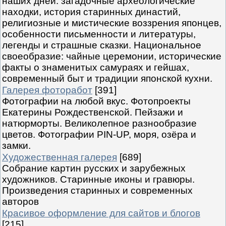
наших дней: загадочные археологические
находки, история старинных династий,
религиозные и мистические воззрения японцев,
особенности письменности и литературы,
легенды и страшные сказки. Национальное
своеобразие: чайные церемонии, исторические
факты о знаменитых самураях и гейшах,
современный быт и традиции японской кухни.
Галерея фоторабот
[391]
Фотографии на любой вкус. Фотопроекты
Екатерины Рождественской. Пейзажи и
натюрморты. Великолепное разнообразие
цветов. Фотографии PIN-UP, моря, озёра и
замки.
Художественная галерея
[689]
Собрание картин русских и зарубежных
художников. Старинные иконы и гравюры.
Произведения старинных и современных
авторов
Красивое оформление для сайтов и блогов
[215]