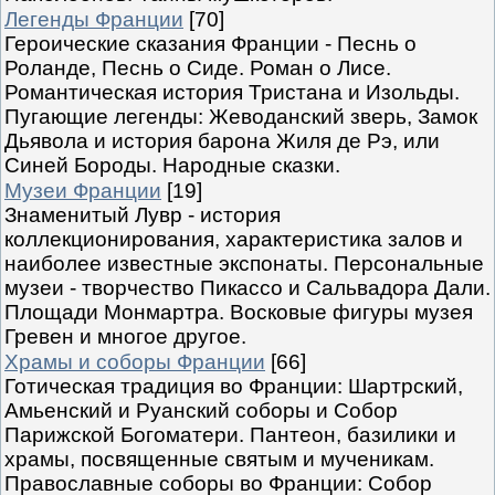
Легенды Франции
[70]
Героические сказания Франции - Песнь о
Роланде, Песнь о Сиде. Роман о Лисе.
Романтическая история Тристана и Изольды.
Пугающие легенды: Жеводанский зверь, Замок
Дьявола и история барона Жиля де Рэ, или
Синей Бороды. Народные сказки.
Музеи Франции
[19]
Знаменитый Лувр - история
коллекционирования, характеристика залов и
наиболее известные экспонаты. Персональные
музеи - творчество Пикассо и Сальвадора Дали.
Площади Монмартра. Восковые фигуры музея
Гревен и многое другое.
Храмы и соборы Франции
[66]
Готическая традиция во Франции: Шартрский,
Амьенский и Руанский соборы и Собор
Парижской Богоматери. Пантеон, базилики и
храмы, посвященные святым и мученикам.
Православные соборы во Франции: Собор