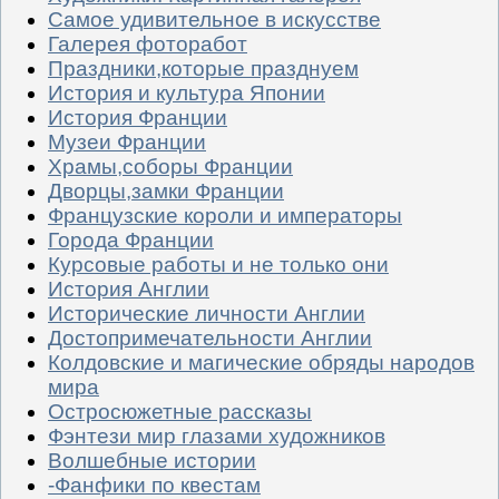
Самое удивительное в искусстве
Галерея фоторабот
Праздники,которые празднуем
История и культура Японии
История Франции
Музеи Франции
Храмы,соборы Франции
Дворцы,замки Франции
Французские короли и императоры
Города Франции
Курсовые работы и не только они
История Англии
Исторические личности Англии
Достопримечательности Англии
Колдовские и магические обряды народов
мира
Остросюжетные рассказы
Фэнтези мир глазами художников
Волшебные истории
-Фанфики по квестам