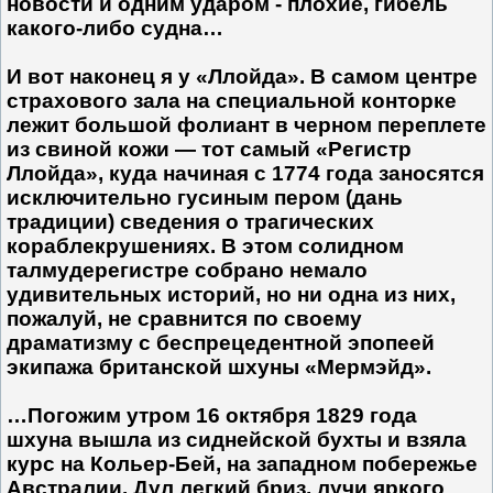
новости и одним ударом - плохие, гибель
какого-либо судна…
И вот наконец я у «Ллойда». В самом центре
страхового зала на специальной конторке
лежит большой фолиант в черном переплете
из свиной кожи — тот самый «Регистр
Ллойда», куда начиная с 1774 года заносятся
исключительно гусиным пером (дань
традиции) сведения о трагических
кораблекрушениях. В этом солидном
талмудерегистре собрано немало
удивительных историй, но ни одна из них,
пожалуй, не сравнится по своему
драматизму с беспрецедентной эпопеей
экипажа британской шхуны «Мермэйд».
…Погожим утром 16 октября 1829 года
шхуна вышла из сиднейской бухты и взяла
курс на Кольер-Бей, на западном побережье
Австралии. Дул легкий бриз, лучи яркого