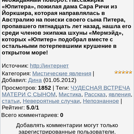
«Юпитера», пожилая дама Сара Ричи из
Йоркшира, которая направлялась в
Австралию на поиски своего сына Питера,
пропавшего пятнадцать лет назад, нашла его
среди членов экипажа шхуны «Мермэйд»,
которых «Юпитер» подобрал вместе с
остальными потерпевшими крушение в
открытом море!
Источник
:
http://интернет
Категория
:
Мистические явления
|
Добавил
:
Дина
(01.05.2012)
Просмотров
:
1852
|
Теги
:
ЧУДЕСНАЯ ВСТРЕЧА
МАТЕРИ С СЫНОМ
,
Мистика
,
Рассказ
,
явления
,
статьи
,
Невероятные случаи
,
Непознанное
|
Рейтинг
:
5.0
/
1
Всего комментариев
:
0
Добавлять комментарии могут только
зарегистрированные пользователи.