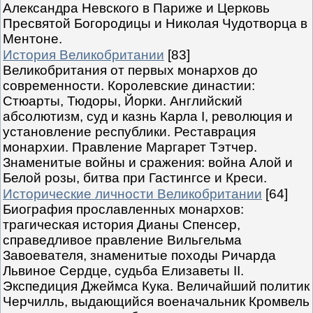
Александра Невского в Париже и Церковь
Пресвятой Богородицы и Николая Чудотворца в
Ментоне.
История Великобритании
[83]
Великобритания от первых монархов до
современности. Королевские династии:
Стюарты, Тюдоры, Йорки. Английский
абсолютизм, суд и казнь Карла I, революция и
установление республики. Реставрация
монархии. Правление Маргарет Тэтчер.
Знаменитые войны и сражения: война Алой и
Белой розы, битва при Гастингсе и Креси.
Исторические личности Великобритании
[64]
Биография прославленных монархов:
трагическая история Дианы Спенсер,
справедливое правление Вильгельма
Завоевателя, знаменитые походы Ричарда
Львиное Сердце, судьба Елизаветы II.
Экспедиция Джеймса Кука. Величайший политик
Черчилль, выдающийся военачальник Кромвель