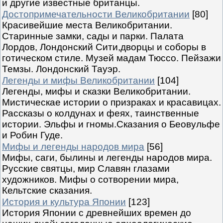
и другие известные британцы.
Достопримечательности Великобритании
[80]
Красивейшие места Великобритании.
Старинные замки, сады и парки. Палата
Лордов, Лондонский Сити,дворцы и соборы в
готическом стиле. Музей мадам Тюссо. Пейзажи
Темзы. Лондонский Тауэр.
Легенды и мифы Великобритании
[104]
Легенды, мифы и сказки Великобритании.
Мистическае истории о призраках и красавицах.
Рассказы о колдунах и феях, таинственные
истории. Эльфы и гномы.Сказания о Беовульфе
и Робин Гуде.
Мифы и легенды народов мира
[56]
Мифы, саги, былины и легенды народов мира.
Русские святцы, мир Славян глазами
художников. Мифы о сотворении мира,
Кельтские сказания.
История и культура Японии
[123]
История Японии с древнейших времен до