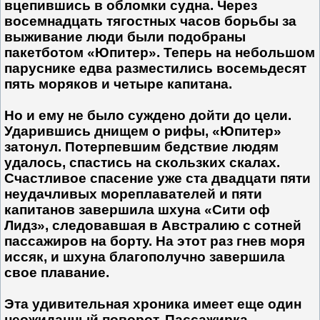
вцепившись в обломки судна. Через
восемнадцать тягостных часов борьбы за
выживание люди были подобраны
пакетботом «Юпитер». Теперь на небольшом
паруснике едва разместились восемьдесят
пять моряков и четыре капитана.
Но и ему не было суждено дойти до цели.
Ударившись днищем о рифы, «Юпитер»
затонул. Потерпевшим бедствие людям
удалось, спастись на скользких скалах.
Счастливое спасение уже ста двадцати пяти
неудачливых мореплавателей и пяти
капитанов завершила шхуна «Сити оф
Лидз», следовавшая в Австралию с сотней
пассажиров на борту. На этот раз гнев моря
иссяк, и шхуна благополучно завершила
свое плавание.
Эта удивительная хроника имеет еще один
неожиданный поворот. Пассажирка