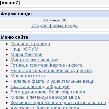
[
Vision7
]
Форма входа
Войти через uID
Старая форма входа
Меню сайта
Главная страница
Наш ФОРУМ
Миры Фэнтези
Мистические явления
Готика и фэнтези.Картинки,фото
Нечистая сила,волшебные существа
Мрачная готика
Нелепые факты и удивительные вещи
Сказки и легенды Франции
Легенды и мифы Великобритании
Мифы и легенды народов мира
Красивое оформление для сайтов и блогов
Художники. Картинная галерея