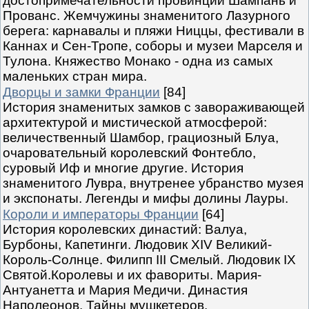
достопримечательности провинций Шампань и
Прованс. Жемчужины знаменитого Лазурного
берега: карнавалы и пляжи Ниццы, фестивали в
Каннах и Сен-Тропе, соборы и музеи Марселя и
Тулона. Княжество Монако - одна из самых
маленьких стран мира.
Дворцы и замки Франции
[84]
История знаменитых замков с завораживающей
архитектурой и мистической атмосферой:
величественный Шамбор, грациозный Блуа,
очаровательный королевский Фонтебло,
суровый Иф и многие другие. История
знаменитого Лувра, внутренее убранство музея
и экспонаты. Легенды и мифы долины Лауры.
Короли и императоры Франции
[64]
История королевских династий: Валуа,
Бурбоны, Капетинги. Людовик XIV Великий-
Король-Солнце. Филипп III Смелый. Людовик IX
Святой.Королевы и их фавориты. Мария-
Антуанетта и Мария Медичи. Династия
Наполеонов. Тайны мушкетеров.