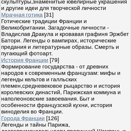
скульптуры,знаменитые ювелирные украшения
и другие идеи для творческой личности
Мрачная готика
[31]
Готические традиции Франции и
Великобритании. Загадочные личности -
Владислав Дракула и кровавая графиня Эржбет
Батори. Легенды о вампирах, исторические
предания и литературные образы. Смерть и
пугающий фотоарт.
История Франции
[79]
Формирование государства - от древних
народов к современным французам: мифы и
легенды кельтов и галльских
племен,средневековое рыцарство и история
королевских династий, Парижская коммуна и
наполеоновские завоевания. Быт и
особенности французской кухни, история
виноделия во Франции.
Города Франции
[126]
Легенды и тайны Парижа,